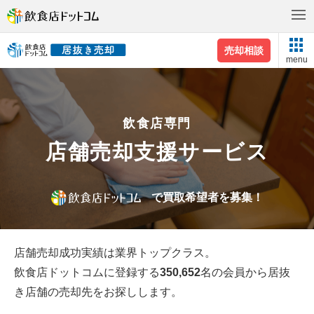
売却相談
menu
飲食店専門
店舗売却支援
サービス
で買取希望者を募集！
店舗売却成功実績は業界トップクラス。
飲食店ドットコムに登録する
350,652
名の会員から居抜
き店舗の売却先をお探しします。