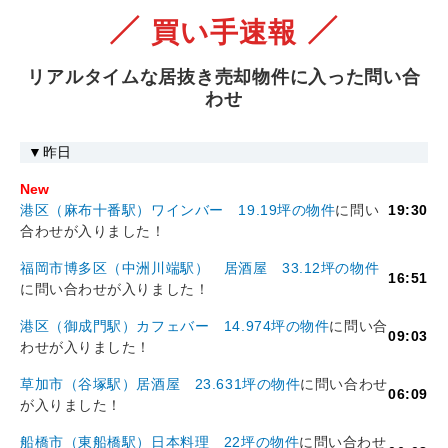
買い手速報
リアルタイムな居抜き売却物件に入った問い合
わせ
▼昨日
New
港区（麻布十番駅）ワインバー
19.19坪
の物件
に問い
19:30
合わせが入りました！
福岡市博多区（中洲川端駅） 居酒屋
33.12坪
の物件
16:51
に問い合わせが入りました！
港区（御成門駅）カフェバー
14.974坪
の物件
に問い合
09:03
わせが入りました！
草加市（谷塚駅）居酒屋
23.631坪
の物件
に問い合わせ
06:09
が入りました！
船橋市（東船橋駅）日本料理
22坪
の物件
に問い合わせ