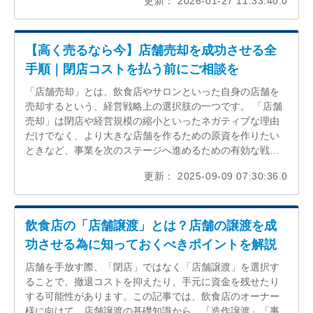
更新： 2026-01-27 11:33:40.0
【高く売るなら今】店舗売却を成功させる全
手順｜閉店コストを払う前にご相談を
「店舗売却」とは、飲食店やサロンといった自身の店舗を
売却するという、経営戦略上の選択肢の一つです。 「店舗
売却」は閉店や経営規模の縮小といったネガティブな理由
だけでなく、より大きな店舗を作るための原資を作りたい
ときなど、事業を次のステージへ進めるための有効な戦略
となり得ます。しかし、店舗売却を成功させるためには、
更新： 2025-09-09 07:30:36.0
自店の価値を正しく把握し、最適なタイミングで買い手へ
アピールすることが不可欠です。準備不足のまま進めてし
まい、本来得られたはずの利益を逃してしまうケースも考
えられます。
飲食店の「店舗譲渡」とは？店舗の譲渡を成
功させる為に知っておくべきポイントを解説
店舗を手放す際、「閉店」ではなく「店舗譲渡」を選択す
ることで、撤退コストを抑えたり、手元に資金を残せたり
する可能性があります。この記事では、飲食店のオーナー
様に向けて、店舗譲渡の基礎知識から、「造作譲渡」「事