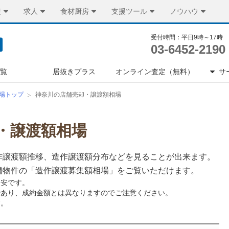
装
求人
食材厨房
支援ツール
ノウハウ
受付時間：平日9時～17時
03-6452-2190
一覧
居抜きプラス
オンライン査定（無料）
サ
場トップ
神奈川の店舗売却・譲渡額相場
・譲渡額相場
作譲渡額推移、造作譲渡額分布などを見ることが出来ます。
舗物件の「造作譲渡募集額相場」をご覧いただけます。
目安です。
であり、成約金額とは異なりますのでご注意ください。
す。