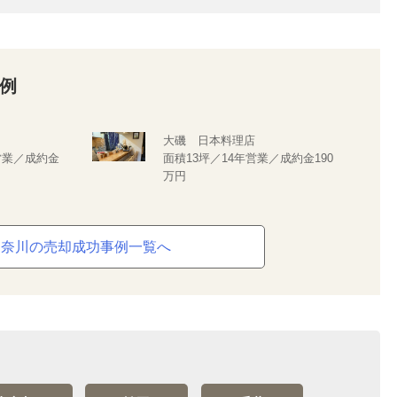
例
大磯 日本料理店
年営業／成約金
面積13坪／14年営業／成約金190
万円
神奈川の売却成功事例一覧へ