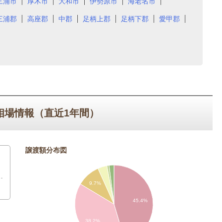
三浦市
厚木市
大和市
伊勢原市
海老名市
三浦郡
高座郡
中郡
足柄上郡
足柄下郡
愛甲郡
相場情報（直近1年間）
譲渡額分布図
9.7%
45.4%
38.2%