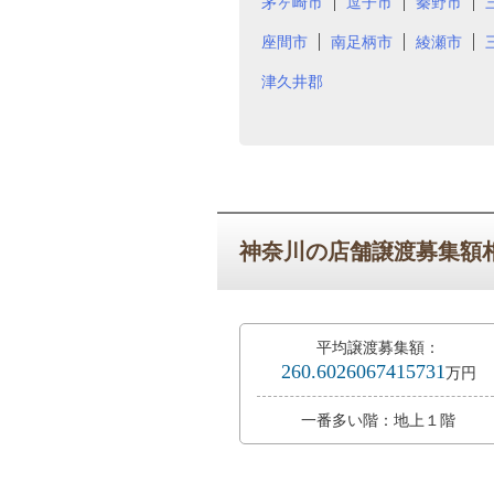
茅ヶ崎市
逗子市
秦野市
座間市
南足柄市
綾瀬市
津久井郡
神奈川の店舗譲渡募集額
平均譲渡募集額：
260.6026067415731
万円
一番多い階：地上１階