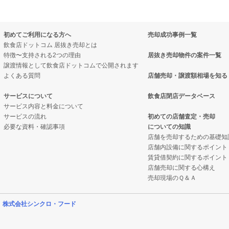
初めてご利用になる方へ
売却成功事例一覧
飲食店ドットコム 居抜き売却とは
特徴〜支持される2つの理由
居抜き売却物件の案件一覧
譲渡情報として飲食店ドットコムで公開されます
よくある質問
店舗売却・譲渡額相場を知る
サービスについて
飲食店閉店データベース
サービス内容と料金について
サービスの流れ
初めての店舗査定・売却
必要な資料・確認事項
についての知識
店舗を売却するための基礎知
店舗内設備に関するポイント
賃貸借契約に関するポイント
店舗売却に関する心構え
売却現場のＱ＆Ａ
営
株式会社シンクロ・フード