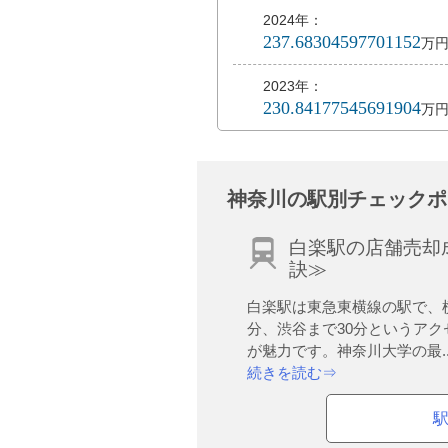
2024年：
237.68304597701152
万
2023年：
230.84177545691904
万
神奈川の駅別チェックポ
白楽駅の店舗売却
訣≫
白楽駅は東急東横線の駅で、
分、渋谷まで30分というアク
が魅力です。神奈川大学の最..
続きを読む⇒