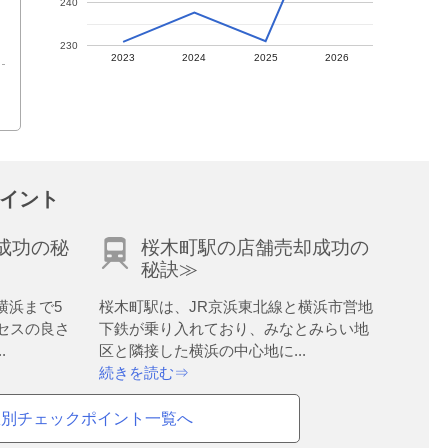
240
円
230
2023
2024
2025
2026
円
イント
成功の秘
桜木町駅の店舗売却成功の
秘訣≫
横浜まで5
桜木町駅は、JR京浜東北線と横浜市営地
セスの良さ
下鉄が乗り入れており、みなとみらい地
.
区と隣接した横浜の中心地に...
続きを読む⇒
駅別チェックポイント一覧へ