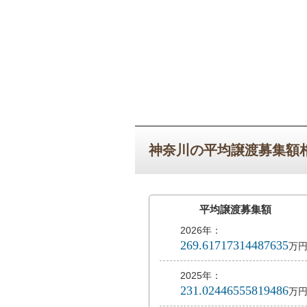
神奈川の平均譲渡募集額相場
平均譲渡募集額
2026年：
269.61717314487635
万
2025年：
231.02446555819486
万