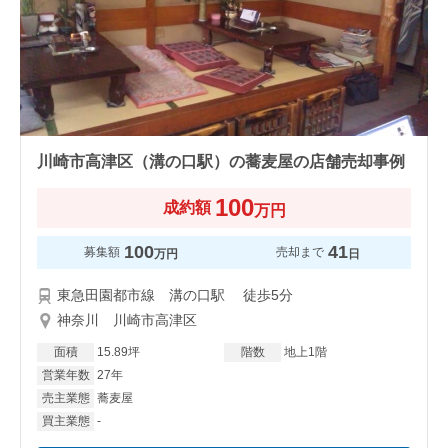
川崎市高津区（溝の口駅）の蕎麦屋の店舗売却事例
100
成約額
万円
100
41
募集額
売却まで
万円
日
東急田園都市線 溝の口駅 徒歩5分
神奈川 川崎市高津区
面積
15.89坪
階数
地上1階
営業年数
27年
売主業態
蕎麦屋
買主業態
-