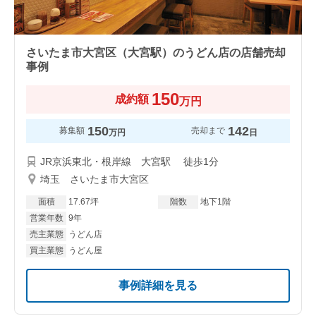
さいたま市大宮区（大宮駅）のうどん店の店舗売却
事例
150
成約額
万円
150
142
募集額
売却まで
万円
日
JR京浜東北・根岸線 大宮駅 徒歩1分
埼玉 さいたま市大宮区
面積
17.67坪
階数
地下1階
営業年数
9年
売主業態
うどん店
買主業態
うどん屋
事例詳細を見る