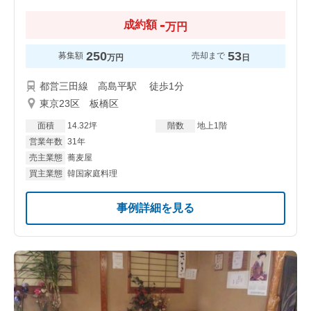
-
成約額
万円
250
53
募集額
売却まで
万円
日
都営三田線 高島平駅 徒歩1分
東京23区 板橋区
面積
14.32坪
階数
地上1階
営業年数
31年
売主業態
蕎麦屋
買主業態
韓国家庭料理
事例詳細を見る