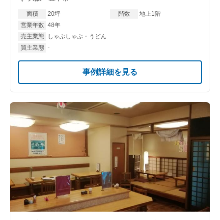
面積
20坪
階数
地上1階
営業年数
48年
売主業態
しゃぶしゃぶ・うどん
買主業態
-
事例詳細を見る