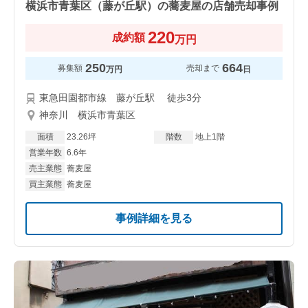
横浜市青葉区（藤が丘駅）の蕎麦屋の店舗売却事例
220
成約額
万円
250
664
募集額
売却まで
万円
日
東急田園都市線 藤が丘駅 徒歩3分
神奈川 横浜市青葉区
面積
23.26坪
階数
地上1階
営業年数
6.6年
売主業態
蕎麦屋
買主業態
蕎麦屋
事例詳細を見る