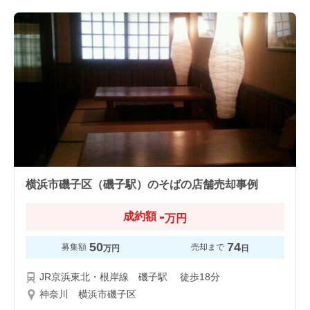
横浜市磯子区（磯子駅）のそばの店舗売却事例
-
成約額
万円
50
74
募集額
売却まで
万円
日
JR京浜東北・根岸線 磯子駅 徒歩18分
神奈川 横浜市磯子区