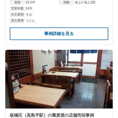
面積
39.5坪
階数
地上1-地上2階
営業年数
24年
売主業態
そば
買主業態
うどん
事例詳細を見る
板橋区（高島平駅）の蕎麦屋の店舗売却事例