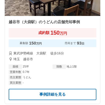
越谷市（大袋駅）のうどんの店舗売却事例
150
成約額
万円
150
93
募集額
売却まで
万円
日
東武伊勢崎線 大袋駅 徒歩16分
埼玉 越谷市
面積
25坪
階数
地上1階
営業年数
0.7年
売主業態
うどん
買主業態
-
事例詳細を見る