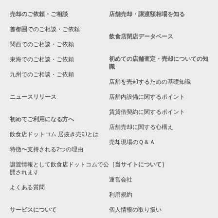
売却のご依頼・ご相談
店舗売却・譲渡額相場を知る
首都圏でのご相談・ご依頼
飲食店閉店データベース
関西でのご相談・ご依頼
初めての店舗査定・売却についての知
東海でのご相談・ご依頼
識
九州でのご相談・ご依頼
店舗を売却するための基礎知識
ニュースリリース
店舗内設備に関するポイント
賃貸借契約に関するポイント
初めてご利用になる方へ
店舗売却に関する心構え
飲食店ドットコム 居抜き売却とは
売却現場のＱ＆Ａ
特徴〜支持される2つの理由
譲渡情報として飲食店ドットコムで公
［当サイトについて］
開されます
運営会社
よくある質問
利用規約
サービスについて
個人情報の取り扱い