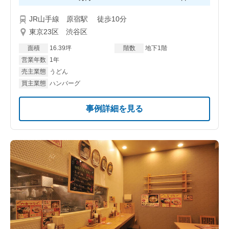
JR山手線 原宿駅 徒歩10分
東京23区 渋谷区
面積
16.39坪
階数
地下1階
営業年数
1年
売主業態
うどん
買主業態
ハンバーグ
事例詳細を見る