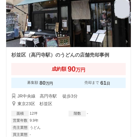
杉並区（高円寺駅）のうどんの店舗売却事例
90
成約額
万円
80
61
募集額
売却まで
万円
日
JR中央線 高円寺駅 徒歩3分
東京23区 杉並区
面積
12坪
階数
-
営業年数
9.9年
売主業態
うどん
買主業態
-