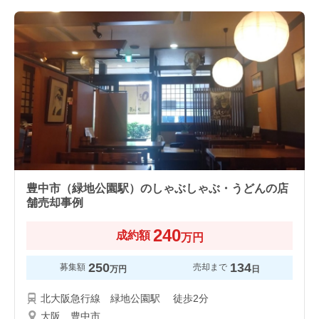
豊中市（緑地公園駅）のしゃぶしゃぶ・うどんの店
舗売却事例
240
成約額
万円
250
134
募集額
売却まで
万円
日
北大阪急行線 緑地公園駅 徒歩2分
大阪 豊中市