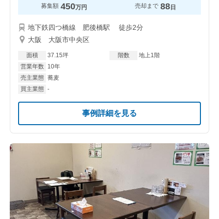
450
88
募集額
売却まで
万円
日
地下鉄四つ橋線 肥後橋駅 徒歩2分
大阪 大阪市中央区
面積
37.15坪
階数
地上1階
営業年数
10年
売主業態
蕎麦
買主業態
-
事例詳細を見る