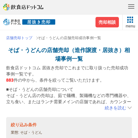
売却相談
menu
店舗売却トップ
そば・うどんの店舗売却成功事例一覧
そば・うどんの店舗売却（造作譲渡・居抜き）相
場事例一覧
飲食店ドットコム 居抜き売却でこれまでに取り扱った売却成功
事例一覧です。
883
件の中から、条件を絞ってご覧いただけます。
■そば・うどんの店舗売却について
そば・うどん店の売却は、茹で麺機、製麺機などの専門機器や、
立ち食い、またはランチ需要メインの店舗であれば、カウンター
の造作や券売機などの設備があるとポイントが高いです。
続きを読む
その他、フライヤーなどを使う店舗も多いと思います。油周りの
清掃などは定期的に行っておくと、買い手側に好印象を与えるこ
絞り込み条件
とができます。
業態
そば・うどん