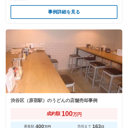
事例詳細を見る
渋谷区（原宿駅）のうどんの店舗売却事例
100
成約額
万円
400
163
募集額
売却まで
万円
日