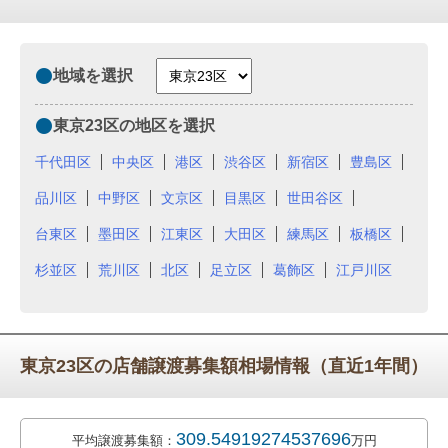
地域を選択
東京23区の地区を選択
千代田区
中央区
港区
渋谷区
新宿区
豊島区
品川区
中野区
文京区
目黒区
世田谷区
台東区
墨田区
江東区
大田区
練馬区
板橋区
杉並区
荒川区
北区
足立区
葛飾区
江戸川区
東京23区の店舗譲渡募集額相場情報（直近1年間）
309.54919274537696
平均譲渡募集額：
万円