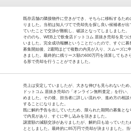
既存店舗の隣接物件に空きができ、そちらに移転するため
りました。当初は知人づてで売却先を探し良い候補者が出
ていたことで交渉が難航し、破談となってしましました。
そののち、WEB上で飲食店ドットコム 居抜き売却を見つ
いました。完全成功報酬ということだったので、すぐに募
募集開始後、2週間ほどで複数の内見が入り、スムーズに
きました。最終的に残リース額の600万円を清算してもさ
る形で売却を行うことができました。
売上は安定していましたが、大きな伸びも見られないため
ドットコム 居抜き売却の「オンライン無料査定」を行い
めました。その後、担当者に詳しい流れや、進め方の相談
することになりました。
既に解約予告を出していたため、限られた期間の募集とな
で内見があり、すぐに申し込みを頂きました。
譲渡額の減額交渉がありましたが、解約日も迫っていたた
ととしました。最終的に85万円で売却が決まりました。