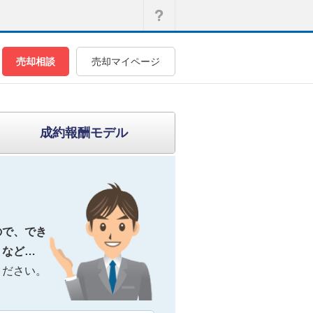
売却相談
売却マイページ
成約報酬モデル
ので、でき
』など…
ください。