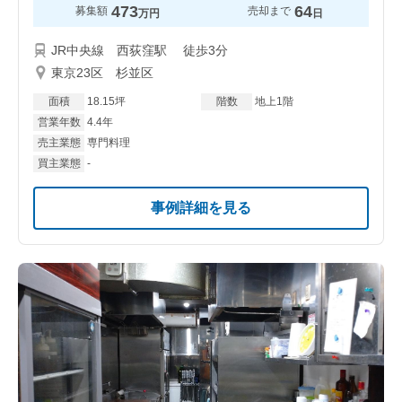
473
64
募集額
売却まで
万円
日
JR中央線 西荻窪駅 徒歩3分
東京23区 杉並区
面積
18.15坪
階数
地上1階
営業年数
4.4年
売主業態
専門料理
買主業態
-
事例詳細を見る