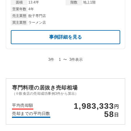
面積
13.4坪
階数
地上1階
営業年数
4年
売主業態
餃子専門店
買主業態
ラーメン店
事例詳細を見る
3件
1
〜
3件表示
専門料理の居抜き売却相場
（※飲食店の売却成功事例3件から算出）
1,983,333
平均売却額
円
58
売却までの平均日数
日