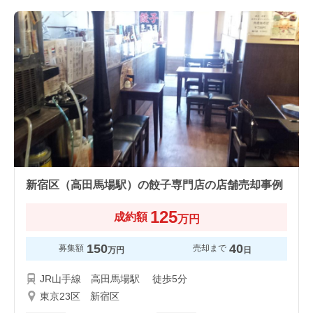
新宿区（高田馬場駅）の餃子専門店の店舗売却事例
125
成約額
万円
150
40
募集額
売却まで
万円
日
JR山手線 高田馬場駅 徒歩5分
東京23区 新宿区