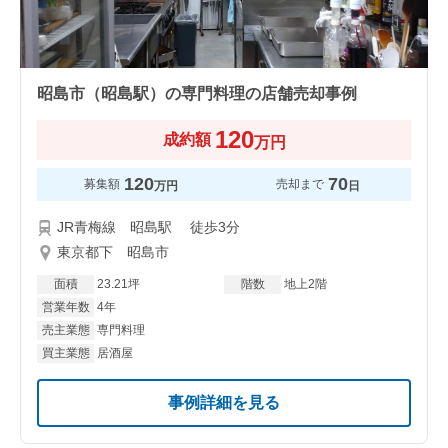
昭島市（昭島駅）の専門料理の店舗売却事例
120
成約額
万円
120
70
募集額
売却まで
万円
日
JR青梅線 昭島駅 徒歩3分
東京都下 昭島市
面積
23.21坪
階数
地上2階
営業年数
4年
売主業態
専門料理
買主業態
居酒屋
事例詳細を見る