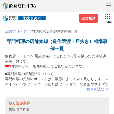
売却相談
menu
店舗売却トップ
専門料理の店舗売却成功事例一覧
専門料理の店舗売却（造作譲渡・居抜き）相場事
例一覧
飲食店ドットコム 居抜き売却でこれまでに取り扱った売却成功
事例一覧です。
883
件の中から、条件を絞ってご覧いただけます。
■専門料理の店舗売却について
専門料理の売却のポイントは、業態によって全く異なります。ス
ペインバルやワインバーであればワインセラーの有無やサイズの
違い、ケバブなどの業態であれば、販売スペースの広さやケバブ
続きを読む
マシーンの状態などが重要になります。その他の西洋料理業態の
場合でも、特殊な機器はもちろん一般的に使われる厨房設備につ
絞り込み条件
いても、良い状態に保っておくようにしましょう。
業態
専門料理