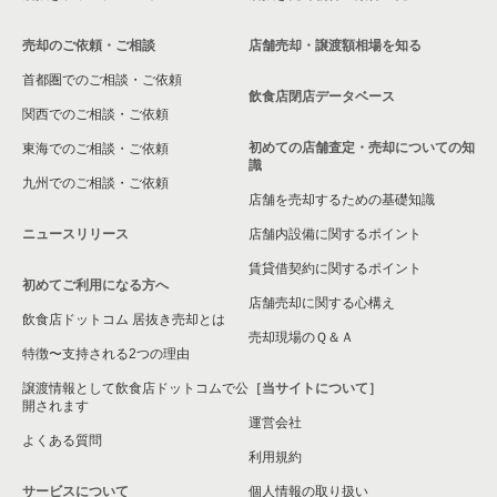
売却のご依頼・ご相談
店舗売却・譲渡額相場を知る
首都圏でのご相談・ご依頼
飲食店閉店データベース
関西でのご相談・ご依頼
初めての店舗査定・売却についての知
東海でのご相談・ご依頼
識
九州でのご相談・ご依頼
店舗を売却するための基礎知識
ニュースリリース
店舗内設備に関するポイント
賃貸借契約に関するポイント
初めてご利用になる方へ
店舗売却に関する心構え
飲食店ドットコム 居抜き売却とは
売却現場のＱ＆Ａ
特徴〜支持される2つの理由
譲渡情報として飲食店ドットコムで公
［当サイトについて］
開されます
運営会社
よくある質問
利用規約
サービスについて
個人情報の取り扱い