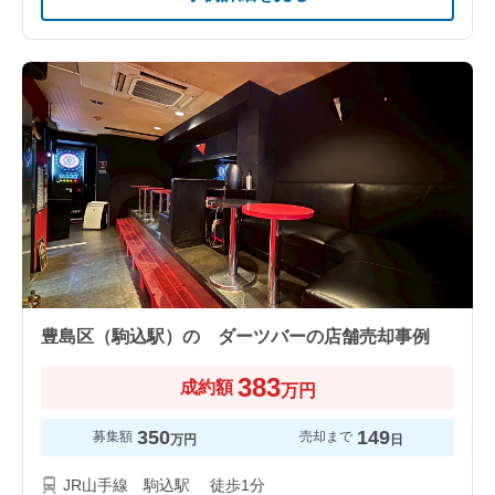
豊島区（駒込駅）の ダーツバーの店舗売却事例
383
成約額
万円
350
149
募集額
売却まで
万円
日
JR山手線 駒込駅 徒歩1分