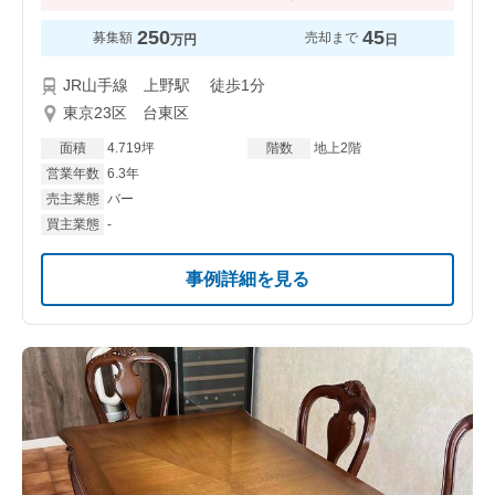
250
45
募集額
売却まで
万円
日
JR山手線 上野駅 徒歩1分
東京23区 台東区
面積
4.719坪
階数
地上2階
営業年数
6.3年
売主業態
バー
買主業態
-
事例詳細を見る