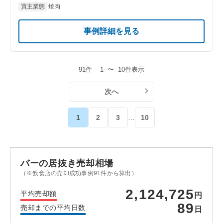
買主業態
焼肉
事例詳細を見る
91件
1
〜
10件表示
次へ
1
2
3
…
10
バーの居抜き売却相場
（※飲食店の売却成功事例91件から算出）
2,124,725
平均売却額
円
89
売却までの平均日数
日