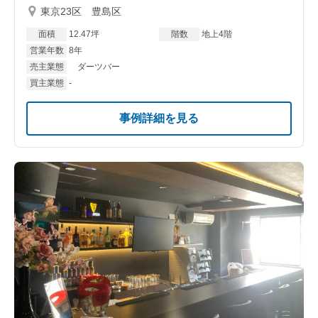
東京23区 豊島区
面積
12.47坪
階数
地上4階
営業年数
8年
売主業態
ダーツバー
買主業態
-
事例詳細を見る