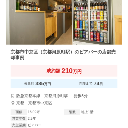
京都市中京区（京都河原町駅）のビアバーの店舗売
却事例
210
成約額
万円
385
74
募集額
売却まで
万円
日
阪急京都本線 京都河原町駅 徒歩3分
京都 京都市中京区
面積
16.02坪
階数
地上1階
営業年数
2.2年
売主業態
ビアバー