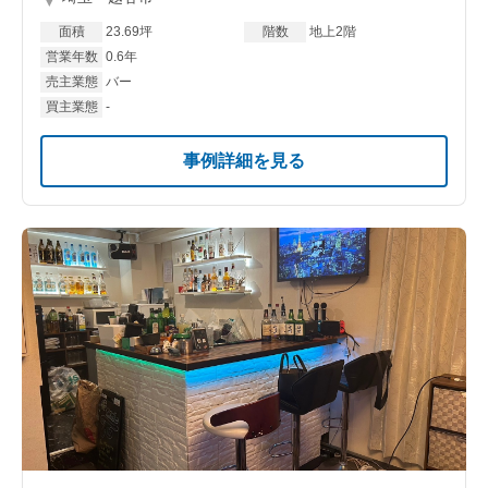
面積
23.69坪
階数
地上2階
営業年数
0.6年
売主業態
バー
買主業態
-
事例詳細を見る