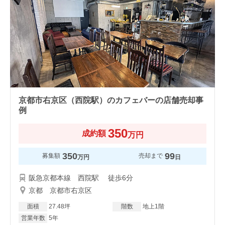
京都市右京区（西院駅）のカフェバーの店舗売却事
例
350
成約額
万円
350
99
募集額
売却まで
万円
日
阪急京都本線 西院駅 徒歩6分
京都 京都市右京区
面積
27.48坪
階数
地上1階
営業年数
5年