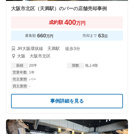
大阪市北区（天満駅）のバーの店舗売却事例
400
成約額
万円
660
63
募集額
売却まで
万円
日
JR大阪環状線 天満駅 徒歩3分
大阪 大阪市北区
面積
20坪
階数
地上4階
営業年数
1年
売主業態
バー
買主業態
-
事例詳細を見る