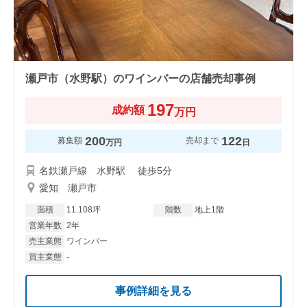
瀬戸市（水野駅）のワインバーの店舗売却事例
197
成約額
万円
200
122
募集額
売却まで
万円
日
名鉄瀬戸線 水野駅 徒歩5分
愛知 瀬戸市
面積
11.108坪
階数
地上1階
営業年数
2年
売主業態
ワインバー
買主業態
-
事例詳細を見る