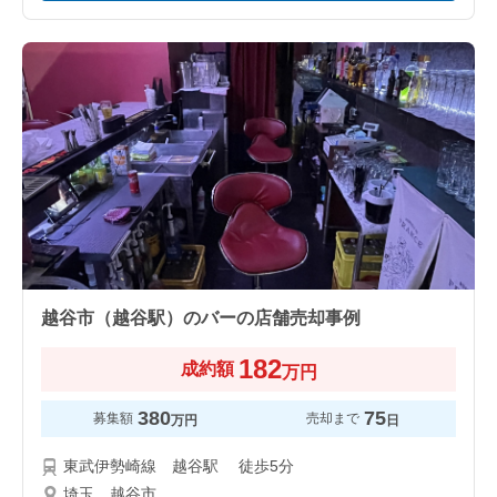
越谷市（越谷駅）のバーの店舗売却事例
182
成約額
万円
380
75
募集額
売却まで
万円
日
東武伊勢崎線 越谷駅 徒歩5分
埼玉 越谷市