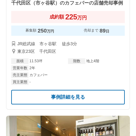
千代田区（市ヶ谷駅）のカフェバーの店舗売却事例
225
成約額
万円
250
89
募集額
売却まで
万円
日
JR総武線 市ヶ谷駅 徒歩3分
東京23区 千代田区
面積
11.53坪
階数
地上4階
営業年数
2年
売主業態
カフェバー
買主業態
-
事例詳細を見る