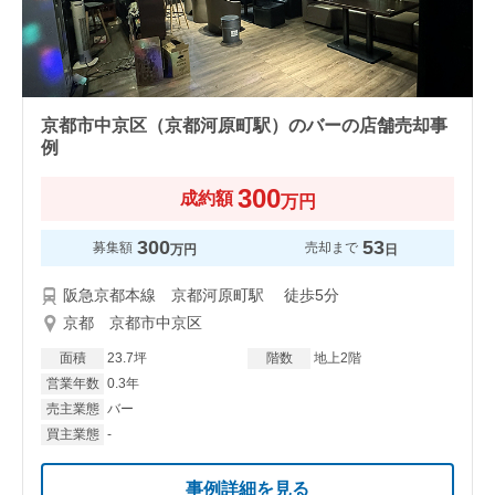
京都市中京区（京都河原町駅）のバーの店舗売却事
例
300
成約額
万円
300
53
募集額
売却まで
万円
日
阪急京都本線 京都河原町駅 徒歩5分
京都 京都市中京区
面積
23.7坪
階数
地上2階
営業年数
0.3年
売主業態
バー
買主業態
-
事例詳細を見る