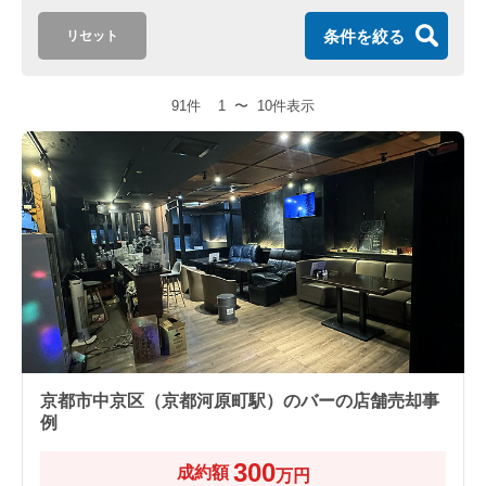
また、看板やサインをどこに出せるか、設置可能な個数などに決
まりがあれば事前に伝えておきましょう。空中階や地下のテナン
条件を絞る
リセット
トの場合、重要なポイントになります。
91件
1
〜
10件表示
京都市中京区（京都河原町駅）のバーの店舗売却事
例
300
成約額
万円