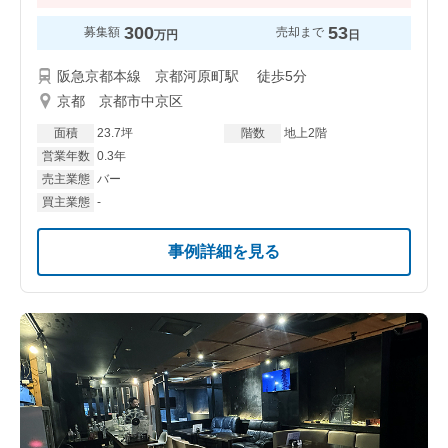
300
53
募集額
売却まで
万円
日
阪急京都本線 京都河原町駅 徒歩5分
京都 京都市中京区
面積
23.7坪
階数
地上2階
営業年数
0.3年
売主業態
バー
買主業態
-
事例詳細を見る