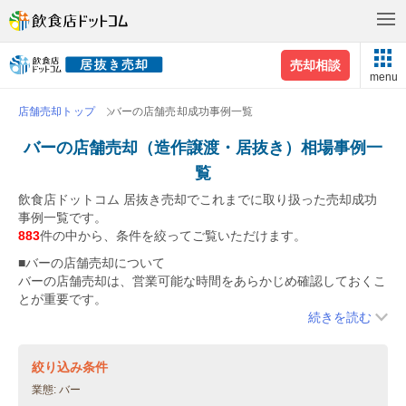
売却相談
menu
店舗売却トップ
バーの店舗売却成功事例一覧
バーの店舗売却（造作譲渡・居抜き）相場事例一
覧
飲食店ドットコム 居抜き売却でこれまでに取り扱った売却成功
事例一覧です。
883
件の中から、条件を絞ってご覧いただけます。
■バーの店舗売却について
バーの店舗売却は、営業可能な時間をあらかじめ確認しておくこ
とが重要です。
厨房機器については、製氷機、冷蔵・冷凍機器があれば十分とい
続きを読む
う買い手が多いです。
内装や設備面など、こだわりのあるお店も多いと思います。「音
絞り込み条件
響設備が充実している」「プロジェクターなどの映像機器を入れ
ている」などがあれば、買い手にアピールしましょう。
業態
バー