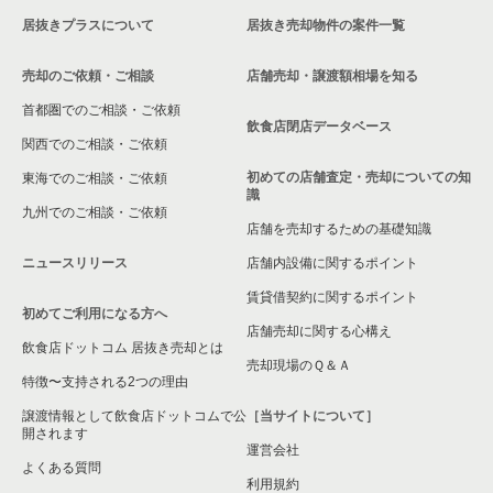
居抜きプラスについて
居抜き売却物件の案件一覧
売却のご依頼・ご相談
店舗売却・譲渡額相場を知る
首都圏でのご相談・ご依頼
飲食店閉店データベース
関西でのご相談・ご依頼
初めての店舗査定・売却についての知
東海でのご相談・ご依頼
識
九州でのご相談・ご依頼
店舗を売却するための基礎知識
ニュースリリース
店舗内設備に関するポイント
賃貸借契約に関するポイント
初めてご利用になる方へ
店舗売却に関する心構え
飲食店ドットコム 居抜き売却とは
売却現場のＱ＆Ａ
特徴〜支持される2つの理由
譲渡情報として飲食店ドットコムで公
［当サイトについて］
開されます
運営会社
よくある質問
利用規約