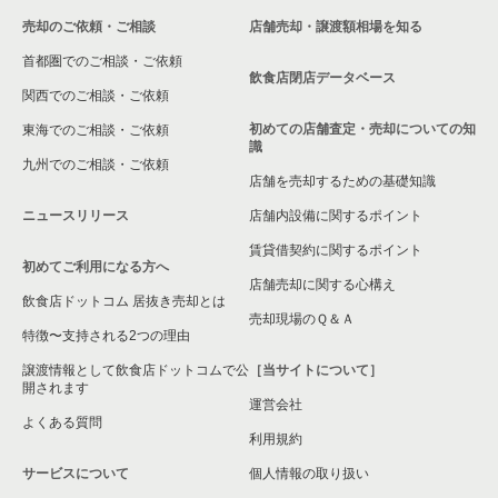
売却のご依頼・ご相談
店舗売却・譲渡額相場を知る
首都圏でのご相談・ご依頼
飲食店閉店データベース
関西でのご相談・ご依頼
初めての店舗査定・売却についての知
東海でのご相談・ご依頼
識
九州でのご相談・ご依頼
店舗を売却するための基礎知識
ニュースリリース
店舗内設備に関するポイント
賃貸借契約に関するポイント
初めてご利用になる方へ
店舗売却に関する心構え
飲食店ドットコム 居抜き売却とは
売却現場のＱ＆Ａ
特徴〜支持される2つの理由
譲渡情報として飲食店ドットコムで公
［当サイトについて］
開されます
運営会社
よくある質問
利用規約
サービスについて
個人情報の取り扱い