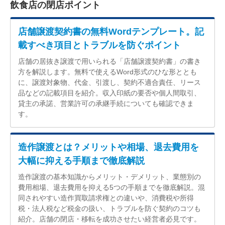
飲食店の閉店ポイント
店舗譲渡契約書の無料Wordテンプレート。記
載すべき項目とトラブルを防ぐポイント
店舗の居抜き譲渡で用いられる「店舗譲渡契約書」の書き
方を解説します。無料で使えるWord形式のひな形ととも
に、譲渡対象物、代金、引渡し、契約不適合責任、リース
品などの記載項目を紹介。収入印紙の要否や個人間取引、
貸主の承諾、営業許可の承継手続についても確認できま
す。
造作譲渡とは？メリットや相場、退去費用を
大幅に抑える手順まで徹底解説
造作譲渡の基本知識からメリット・デメリット、業態別の
費用相場、退去費用を抑える5つの手順までを徹底解説。混
同されやすい造作買取請求権との違いや、消費税や所得
税・法人税など税金の扱い、トラブルを防ぐ契約のコツも
紹介。店舗の閉店・移転を成功させたい経営者必見です。