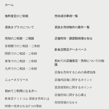
ホーム
無料査定のご依頼
売却成功事例一覧
居抜きプラスについて
居抜き売却物件の案件一覧
売却のご依頼・ご相談
店舗売却・譲渡額相場を知る
首都圏でのご相談・ご依頼
飲食店閉店データベース
関西でのご相談・ご依頼
初めての店舗査定・売却についての知
東海でのご相談・ご依頼
識
九州でのご相談・ご依頼
店舗を売却するための基礎知識
ニュースリリース
店舗内設備に関するポイント
賃貸借契約に関するポイント
初めてご利用になる方へ
店舗売却に関する心構え
飲食店ドットコム 居抜き売却とは
売却現場のＱ＆Ａ
特徴〜支持される2つの理由