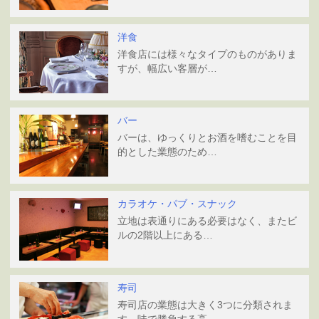
洋食
洋食店には様々なタイプのものがありま
すが、幅広い客層が…
バー
バーは、ゆっくりとお酒を嗜むことを目
的とした業態のため…
カラオケ・パブ・スナック
立地は表通りにある必要はなく、またビ
ルの2階以上にある…
寿司
寿司店の業態は大きく3つに分類されま
す。味で勝負する高…