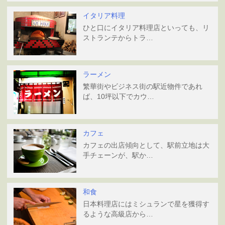
イタリア料理
ひと口にイタリア料理店といっても、リ
ストランテからトラ…
ラーメン
繁華街やビジネス街の駅近物件であれ
ば、10坪以下でカウ…
カフェ
カフェの出店傾向として、駅前立地は大
手チェーンが、駅か…
和食
日本料理店にはミシュランで星を獲得す
るような高級店から…