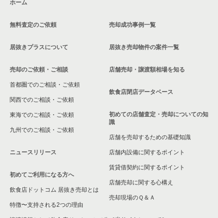
ホーム
無料査定のご依頼
売却成功事例一覧
居抜きプラスについて
居抜き売却物件の案件一覧
売却のご依頼・ご相談
店舗売却・譲渡額相場を知る
首都圏でのご相談・ご依頼
飲食店閉店データベース
関西でのご相談・ご依頼
初めての店舗査定・売却についての知
東海でのご相談・ご依頼
識
九州でのご相談・ご依頼
店舗を売却するための基礎知識
ニュースリリース
店舗内設備に関するポイント
賃貸借契約に関するポイント
初めてご利用になる方へ
店舗売却に関する心構え
飲食店ドットコム 居抜き売却とは
売却現場のＱ＆Ａ
特徴〜支持される2つの理由