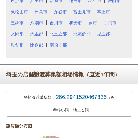
所沢市
戸田市
新座市
蓮田市
羽生市
飯能市
東松山市
日高市
深谷市
富士見市
本庄市
三郷市
八潮市
吉川市
和光市
蕨市
白岡市
入間郡
大里郡
北足立郡
北葛飾郡
児玉郡
秩父郡
比企郡
南埼玉郡
埼玉の店舗譲渡募集額相場情報（直近1年間）
266.2941520467836
平均譲渡募集額：
万円
一番多い階：地上１階
譲渡額分布図