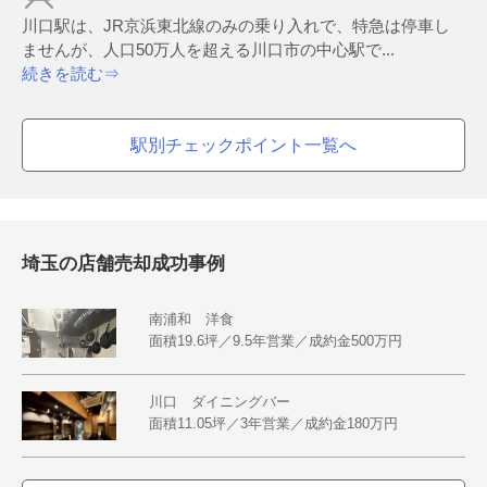
川口駅は、JR京浜東北線のみの乗り入れで、特急は停車し
ませんが、人口50万人を超える川口市の中心駅で...
続きを読む⇒
駅別チェックポイント一覧へ
埼玉の店舗売却成功事例
南浦和 洋食
面積19.6坪／9.5年営業／成約金500万円
川口 ダイニングバー
面積11.05坪／3年営業／成約金180万円