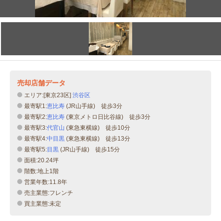
売却店舗データ
エリア:[東京23区]
渋谷区
最寄駅1:
恵比寿
(JR山手線) 徒歩3分
最寄駅2:
恵比寿
(東京メトロ日比谷線) 徒歩3分
最寄駅3:
代官山
(東急東横線) 徒歩10分
最寄駅4:
中目黒
(東急東横線) 徒歩13分
最寄駅5:
目黒
(JR山手線) 徒歩15分
面積:20.24坪
階数:地上1階
営業年数:11.8年
売主業態:フレンチ
買主業態:未定