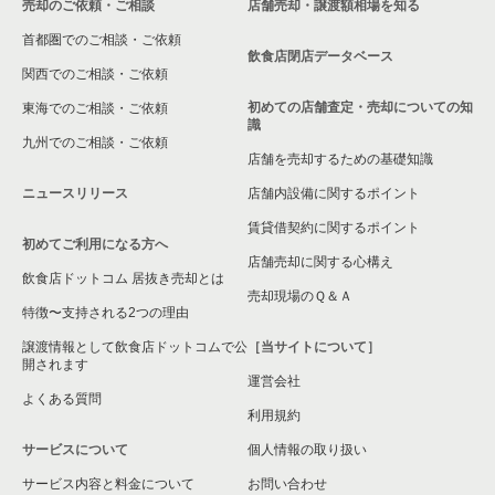
売却のご依頼・ご相談
店舗売却・譲渡額相場を知る
首都圏でのご相談・ご依頼
飲食店閉店データベース
関西でのご相談・ご依頼
初めての店舗査定・売却についての知
東海でのご相談・ご依頼
識
九州でのご相談・ご依頼
店舗を売却するための基礎知識
ニュースリリース
店舗内設備に関するポイント
賃貸借契約に関するポイント
初めてご利用になる方へ
店舗売却に関する心構え
飲食店ドットコム 居抜き売却とは
売却現場のＱ＆Ａ
特徴〜支持される2つの理由
譲渡情報として飲食店ドットコムで公
［当サイトについて］
開されます
運営会社
よくある質問
利用規約
サービスについて
個人情報の取り扱い
サービス内容と料金について
お問い合わせ