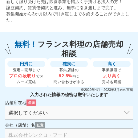
新しく譲り受けた先は飲食事業を幅広く手掛ける法人の方！
譲渡契約、賃貸借契約と進み、無事に引き渡しまで完了。
募集開始から3か月以内で引き渡しまでを終えることができまし
た。
無料！
フランス料理の
店舗売却
相談
円滑に
確実に
高く
査定～売却まで
募集店舗の
事業譲渡で
プロの段取り
92.5%
より高く
でス
に
※
ムーズ完結
問い合わせが来る
売却も可能
※2022年4月～2023年3月末の実績
入力された情報の秘密は厳守いたします
店舗所在地
必須
会社（店舗）名
任意