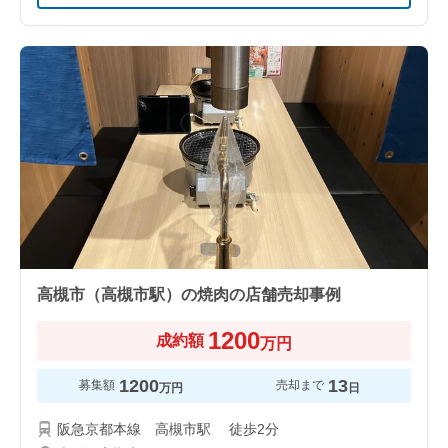
高槻市（高槻市駅）の焼肉の店舗売却事例
1200
成約額
万円
1200
13
募集額
売却まで
万円
日
阪急京都本線 高槻市駅 徒歩2分