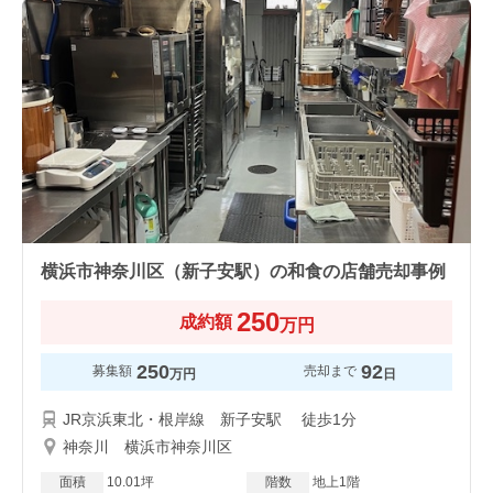
横浜市神奈川区（新子安駅）の和食の店舗売却事例
250
成約額
万円
250
92
募集額
売却まで
万円
日
JR京浜東北・根岸線 新子安駅 徒歩1分
神奈川 横浜市神奈川区
面積
10.01坪
階数
地上1階