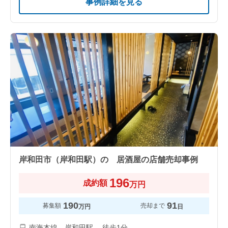
事例詳細を見る
岸和田市（岸和田駅）の 居酒屋の店舗売却事例
196
成約額
万円
190
91
募集額
売却まで
万円
日
南海本線 岸和田駅 徒歩1分