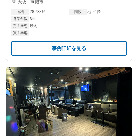
大阪 高槻市
面積
28.738坪
階数
地上1階
営業年数
3年
売主業態
焼肉
買主業態
-
事例詳細を見る