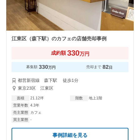
江東区（森下駅）のカフェの店舗売却事例
330
成約額
万円
330
82
募集額
売却まで
万円
日
都営新宿線 森下駅 徒歩1分
東京23区 江東区
面積
21.12坪
階数
地上1階
営業年数
4.3年
売主業態
カフェ
買主業態
-
事例詳細を見る