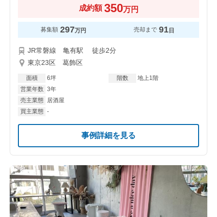
350
成約額
万円
297
91
募集額
売却まで
万円
日
JR常磐線 亀有駅 徒歩2分
東京23区 葛飾区
面積
6坪
階数
地上1階
営業年数
3年
売主業態
居酒屋
買主業態
-
事例詳細を見る