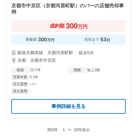
京都市中京区（京都河原町駅）のバーの店舗売却事
例
300
成約額
万円
300
53
募集額
売却まで
万円
日
阪急京都本線 京都河原町駅 徒歩5分
京都 京都市中京区
面積
23.7坪
階数
地上2階
営業年数
0.3年
売主業態
バー
買主業態
-
事例詳細を見る
883件
1
〜
10件表示