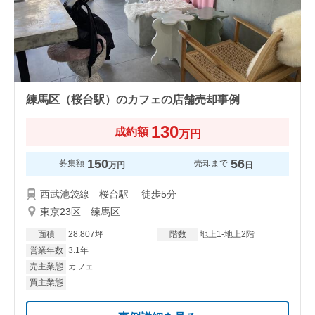
練馬区（桜台駅）のカフェの店舗売却事例
130
成約額
万円
150
56
募集額
売却まで
万円
日
西武池袋線 桜台駅 徒歩5分
東京23区 練馬区
面積
28.807坪
階数
地上1-地上2階
営業年数
3.1年
売主業態
カフェ
買主業態
-