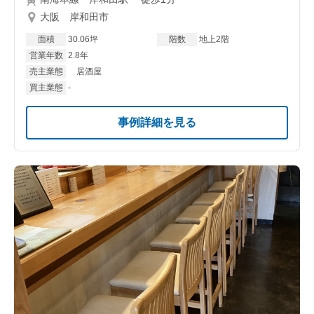
大阪 岸和田市
面積
30.06坪
階数
地上2階
営業年数
2.8年
売主業態
居酒屋
買主業態
-
事例詳細を見る