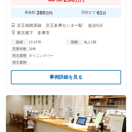
万円
280
61
募集額
売却まで
万円
日
京王相模原線 京王多摩センター駅 徒歩5分
東京都下 多摩市
面積
13.47坪
階数
地上1階
営業年数
18年
売主業態
ダイニングバー
買主業態
-
事例詳細を見る