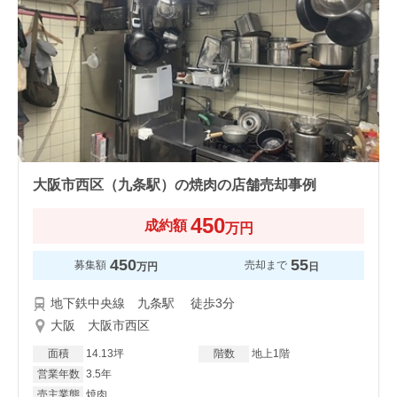
大阪市西区（九条駅）の焼肉の店舗売却事例
450
成約額
万円
450
55
募集額
売却まで
万円
日
地下鉄中央線 九条駅 徒歩3分
大阪 大阪市西区
面積
14.13坪
階数
地上1階
営業年数
3.5年
売主業態
焼肉