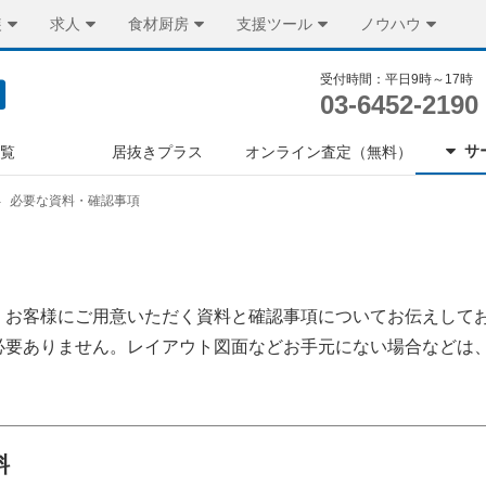
装
求人
食材厨房
支援ツール
ノウハウ
受付時間：平日9時～17時
03-6452-2190
サ
一覧
居抜きプラス
オンライン査定（無料）
必要な資料・確認事項
、お客様にご用意いただく資料と確認事項についてお伝えして
必要ありません。レイアウト図面などお手元にない場合などは
料