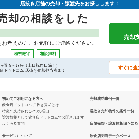
居抜き店舗の売却・譲渡先をお探しします！
売却
相談をした
の
売却
をお考えの方、お気軽にご連絡ください。
秘密厳守
相談無料
時間 9～17時（土日祝祭日除く）
すぐに査
店ドットコム 居抜き売却担当者まで
初めてご利用になる方へ
売却成功事例一覧
飲食店ドットコム 居抜き売却とは
特徴〜支持される2つの理由
居抜き売却物件の案件一覧
譲渡情報として飲食店ドットコムで公開されます
よくある質問
店舗売却・譲渡額相場を知る
サービスについて
飲食店閉店データベース