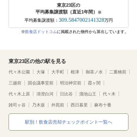
東京23区の
平均募集譲渡額（直近1年間）
※
309.5847002141328
平均募集譲渡額：
万円
※
飲食店ドットコム
に掲載された物件から算出しています。
東京23区の他の駅を見る
代々木公園
大塚
大手町
根津
御茶ノ水
二重橋前
三越前
国会議事堂前
明治神宮前
霞ヶ関
代々木上原
清澄白河
日比谷
溜池山王
代々木
雑司ヶ谷
乃木坂
外苑前
西日暮里
麻布十番
駅別！飲食店売却チェックポイント一覧へ