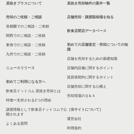
居抜きプラスについて
居抜き売却物件の案件一覧
売却のご依頼・ご相談
店舗売却・譲渡額相場を知る
首都圏でのご相談・ご依頼
飲食店閉店データベース
関西でのご相談・ご依頼
初めての店舗査定・売却についての知
東海でのご相談・ご依頼
識
九州でのご相談・ご依頼
店舗を売却するための基礎知識
ニュースリリース
店舗内設備に関するポイント
賃貸借契約に関するポイント
初めてご利用になる方へ
店舗売却に関する心構え
飲食店ドットコム 居抜き売却とは
売却現場のＱ＆Ａ
特徴〜支持される2つの理由
譲渡情報として飲食店ドットコムで公
［当サイトについて］
開されます
運営会社
よくある質問
利用規約