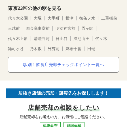
東京23区の他の駅を見る
代々木公園
大塚
大手町
根津
御茶ノ水
二重橋前
三越前
国会議事堂前
明治神宮前
霞ヶ関
代々木上原
清澄白河
日比谷
溜池山王
代々木
雑司ヶ谷
乃木坂
外苑前
麻布十番
田端
駅別！飲食店売却チェックポイント一覧へ
居抜き店舗の売却・譲渡先をお探しします！
店舗売却
相談をしたい
の
店舗売却をお考えの方、お気軽にご連絡ください。
秘密厳守
相談無料