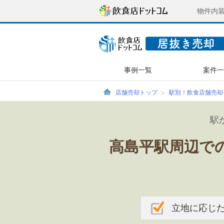
物件内
事例一覧
案件
店舗売却トップ
駅別！飲食店舗売却
駅
高島平駅周辺で
立地に応じ