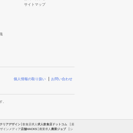
サイトマップ
識
個人情報の取り扱い
お問い合わせ
す。
テリアデザイン
飲食店求人
求人飲食店ドットコム
居
ザインメディア
店舗HACKS
農業求人
農業ジョブ
シ