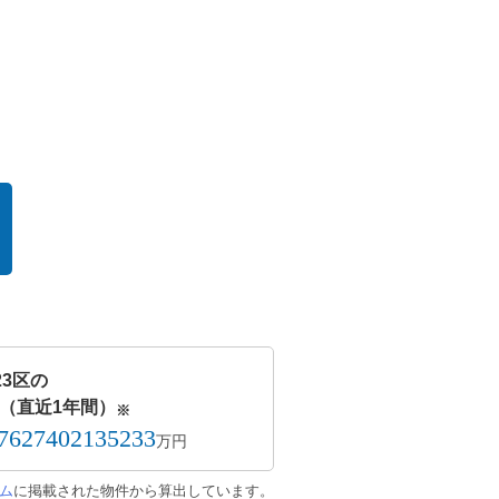
23区の
（直近1年間）
※
57627402135233
万円
ム
に掲載された物件から算出しています。