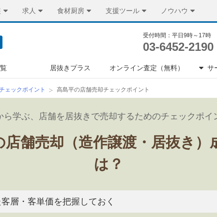
装
求人
食材厨房
支援ツール
ノウハウ
受付時間：平日9時～17時
03-6452-2190
一覧
居抜きプラス
オンライン査定（無料）
サ
チェックポイント
高島平の店舗売却チェックポイント
から学ぶ、店舗を居抜きで売却するためのチェックポイ
の店舗売却（造作譲渡・居抜き）
は？
た客層・客単価を把握しておく