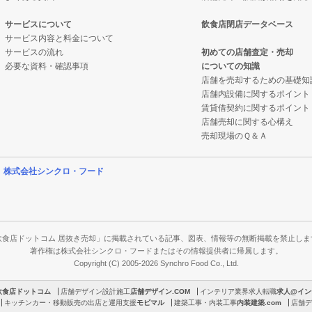
サービスについて
飲食店閉店データベース
サービス内容と料金について
サービスの流れ
初めての店舗査定・売却
必要な資料・確認事項
についての知識
店舗を売却するための基礎知
店舗内設備に関するポイント
賃貸借契約に関するポイント
店舗売却に関する心構え
売却現場のＱ＆Ａ
営
株式会社シンクロ・フード
飲食店ドットコム 居抜き売却」に掲載されている記事、図表、情報等の無断掲載を禁止しま
著作権は株式会社シンクロ・フードまたはその情報提供者に帰属します。
Copyright (C) 2005-2026 Synchro Food Co., Ltd.
飲食店ドットコム
店舗デザイン設計施工
店舗デザイン.COM
インテリア業界求人転職
求人@イン
キッチンカー・移動販売の出店と運用支援
モビマル
建築工事・内装工事
内装建築.com
店舗デ