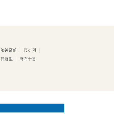
明治神宮前
霞ヶ関
西日暮里
麻布十番