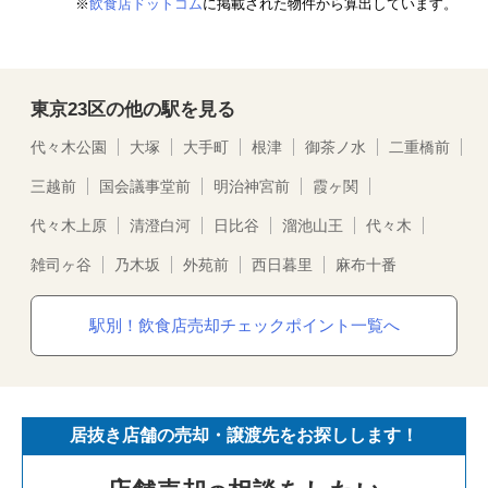
※
飲食店ドットコム
に掲載された物件から算出しています。
東京23区の他の駅を見る
代々木公園
大塚
大手町
根津
御茶ノ水
二重橋前
三越前
国会議事堂前
明治神宮前
霞ヶ関
代々木上原
清澄白河
日比谷
溜池山王
代々木
雑司ヶ谷
乃木坂
外苑前
西日暮里
麻布十番
駅別！飲食店売却チェックポイント一覧へ
居抜き店舗の売却・譲渡先をお探しします！