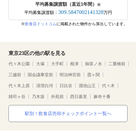
平均募集譲渡額（直近1年間）
※
309.5847002141328
平均募集譲渡額：
万円
※
飲食店ドットコム
に掲載された物件から算出しています。
東京23区の他の駅を見る
代々木公園
大塚
大手町
根津
御茶ノ水
二重橋前
三越前
国会議事堂前
明治神宮前
霞ヶ関
代々木上原
清澄白河
日比谷
溜池山王
代々木
雑司ヶ谷
乃木坂
外苑前
西日暮里
麻布十番
駅別！飲食店売却チェックポイント一覧へ