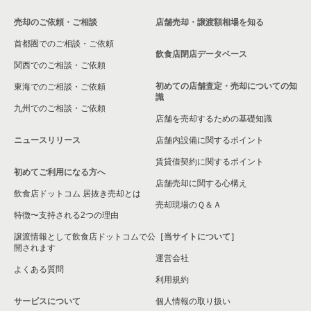
売却のご依頼・ご相談
店舗売却・譲渡額相場を知る
首都圏でのご相談・ご依頼
飲食店閉店データベース
関西でのご相談・ご依頼
初めての店舗査定・売却についての知
東海でのご相談・ご依頼
識
九州でのご相談・ご依頼
店舗を売却するための基礎知識
ニュースリリース
店舗内設備に関するポイント
賃貸借契約に関するポイント
初めてご利用になる方へ
店舗売却に関する心構え
飲食店ドットコム 居抜き売却とは
売却現場のＱ＆Ａ
特徴〜支持される2つの理由
譲渡情報として飲食店ドットコムで公
［当サイトについて］
開されます
運営会社
よくある質問
利用規約
サービスについて
個人情報の取り扱い