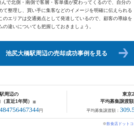
を挟んで北側・南側で客層・客単価が変わってくるので、自分の
めて整理し、買い手に集客などのイメージを明確に伝えられる
このエリアは交通拠点として発達しているので、顧客の導線を
ムの違いについても把握しておきましょう。
池尻大橋駅周辺の売却成功事例を見る
駅周辺の
東京
（直近1年間）
平均募集譲渡額
※
.484756467344
309.
円
平均募集譲渡額：
※
飲食店ドットコ