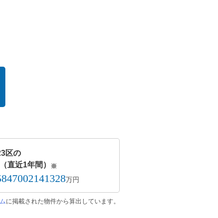
23区の
（直近1年間）
※
5847002141328
万円
ム
に掲載された物件から算出しています。