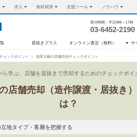
装
求人
食材厨房
支援ツール
ノウハウ
受付時間：平日9時～17時
03-6452-2190
一覧
居抜きプラス
オンライン査定（無料）
サ
チェックポイント
池尻大橋の店舗売却チェックポイント
から学ぶ、店舗を居抜きで売却するためのチェックポイ
の店舗売却（造作譲渡・居抜き
は？
の立地タイプ・客層を把握する