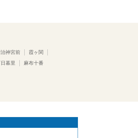
明治神宮前
霞ヶ関
西日暮里
麻布十番