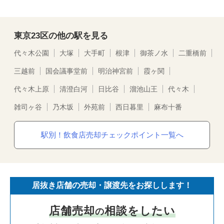
東京23区の他の駅を見る
代々木公園
大塚
大手町
根津
御茶ノ水
二重橋前
三越前
国会議事堂前
明治神宮前
霞ヶ関
代々木上原
清澄白河
日比谷
溜池山王
代々木
雑司ヶ谷
乃木坂
外苑前
西日暮里
麻布十番
駅別！飲食店売却チェックポイント一覧へ
居抜き店舗の売却・譲渡先をお探しします！
店舗売却
相談をしたい
の