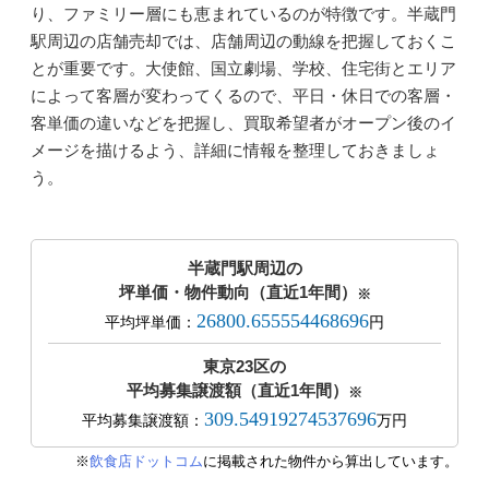
り、ファミリー層にも恵まれているのが特徴です。半蔵門
駅周辺の店舗売却では、店舗周辺の動線を把握しておくこ
とが重要です。大使館、国立劇場、学校、住宅街とエリア
によって客層が変わってくるので、平日・休日での客層・
客単価の違いなどを把握し、買取希望者がオープン後のイ
メージを描けるよう、詳細に情報を整理しておきましょ
う。
半蔵門駅周辺の
坪単価・物件動向（直近1年間）
※
26800.655554468696
平均坪単価：
円
東京23区の
平均募集譲渡額（直近1年間）
※
309.54919274537696
平均募集譲渡額：
万円
※
飲食店ドットコム
に掲載された物件から算出しています。