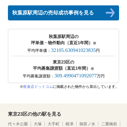
秋葉原駅周辺の売却成功事例を見る
秋葉原駅周辺の
坪単価・物件動向（直近1年間）
※
32105.630941023835
平均坪単価：
円
東京23区の
平均募集譲渡額（直近1年間）
※
309.4990471092077
平均募集譲渡額：
万円
※
飲食店ドットコム
に掲載された物件から算出しています。
東京23区の他の駅を見る
代々木公園
大塚
大手町
根津
御茶ノ水
二重橋前