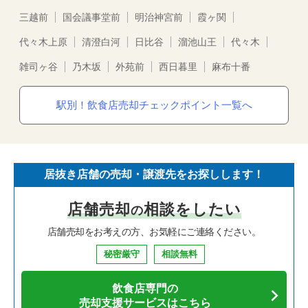
三越前
国会議事堂前
明治神宮前
霞ヶ関
代々木上原
清澄白河
日比谷
溜池山王
代々木
雑司ヶ谷
乃木坂
外苑前
西日暮里
麻布十番
駅別！飲食店売却チェックポイント一覧へ
居抜き店舗の売却・譲渡先をお探しします！
店舗売却
相談をしたい
の
店舗売却をお考えの方、お気軽にご連絡ください。
秘密厳守
相談無料
飲食店専門の
売却支援サービスはこちら