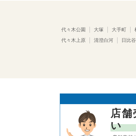
代々木公園
大塚
大手町
代々木上原
清澄白河
日比谷
店舗
い