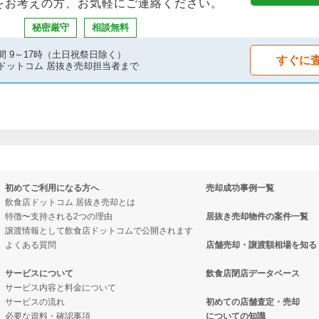
をお考えの方、お気軽にご連絡ください。
秘密厳守
相談無料
間 9～17時（土日祝祭日除く）
すぐに
ドットコム 居抜き売却担当者まで
初めてご利用になる方へ
売却成功事例一覧
飲食店ドットコム 居抜き売却とは
特徴〜支持される2つの理由
居抜き売却物件の案件一覧
譲渡情報として飲食店ドットコムで公開されます
よくある質問
店舗売却・譲渡額相場を知る
サービスについて
飲食店閉店データベース
サービス内容と料金について
サービスの流れ
初めての店舗査定・売却
必要な資料・確認事項
についての知識