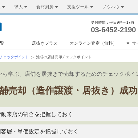
装
求人
食材厨房
支援ツール
ノウハウ
受付時間：平日9時～17時
03-6452-2190
一覧
居抜きプラス
オンライン査定（無料）
サ
チェックポイント
池袋の店舗売却チェックポイント
から学ぶ、店舗を居抜きで売却するためのチェックポイ
舗売却（造作譲渡・居抜き）成
衝動来店の割合を把握しておく
顧客層・単価設定を把握しておく