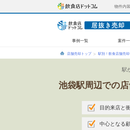
物件内
事例一覧
案件
店舗売却トップ
駅別！飲食店舗売却
駅
池袋駅周辺での店
目的来店と
中心となる