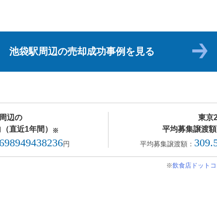
池袋駅周辺の売却成功事例を見る
周辺の
東京
（直近1年間）
平均募集譲渡額
※
.698949438236
309.
円
平均募集譲渡額：
※
飲食店ドットコ