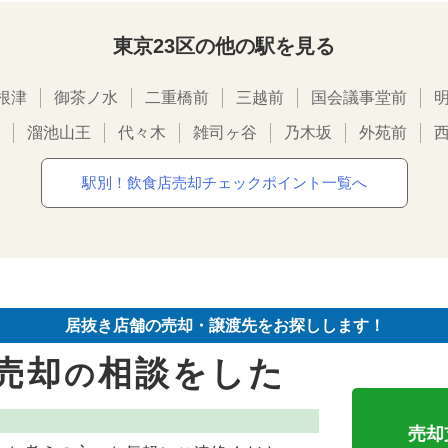
東京23区の他の駅を見る
根津
御茶ノ水
二重橋前
三越前
国会議事堂前
溜池山王
代々木
雑司ヶ谷
乃木坂
外苑前
駅別！飲食店売却チェックポイント一覧へ
居抜き店舗の売却・譲渡先をお探しします！
売却
相談をした
の
売却