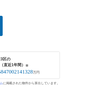
23区の
（直近1年間）
※
5847002141328
万円
ム
に掲載された物件から算出しています。