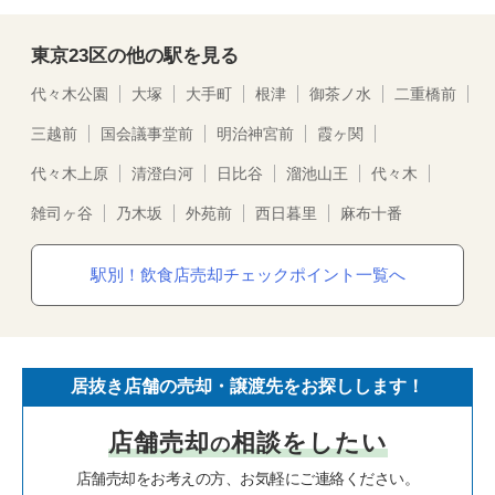
東京23区の他の駅を見る
代々木公園
大塚
大手町
根津
御茶ノ水
二重橋前
三越前
国会議事堂前
明治神宮前
霞ヶ関
代々木上原
清澄白河
日比谷
溜池山王
代々木
雑司ヶ谷
乃木坂
外苑前
西日暮里
麻布十番
駅別！飲食店売却チェックポイント一覧へ
居抜き店舗の売却・譲渡先をお探しします！
店舗売却
相談をしたい
の
店舗売却をお考えの方、お気軽にご連絡ください。