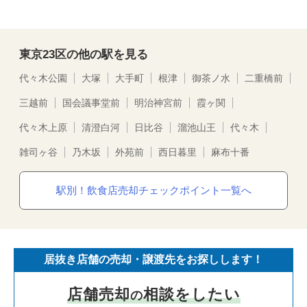
東京23区の他の駅を見る
代々木公園
大塚
大手町
根津
御茶ノ水
二重橋前
三越前
国会議事堂前
明治神宮前
霞ヶ関
代々木上原
清澄白河
日比谷
溜池山王
代々木
雑司ヶ谷
乃木坂
外苑前
西日暮里
麻布十番
駅別！飲食店売却チェックポイント一覧へ
居抜き店舗の売却・譲渡先をお探しします！
店舗売却
相談をしたい
の