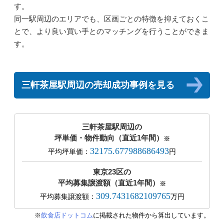
す。
同一駅周辺のエリアでも、区画ごとの特徴を抑えておくこ
とで、より良い買い手とのマッチングを行うことができま
す。
三軒茶屋駅周辺の売却成功事例を見る
三軒茶屋駅周辺の
坪単価・物件動向（直近1年間）
※
32175.677988686493
平均坪単価：
円
東京23区の
平均募集譲渡額（直近1年間）
※
309.7431682109765
平均募集譲渡額：
万円
※
飲食店ドットコム
に掲載された物件から算出しています。