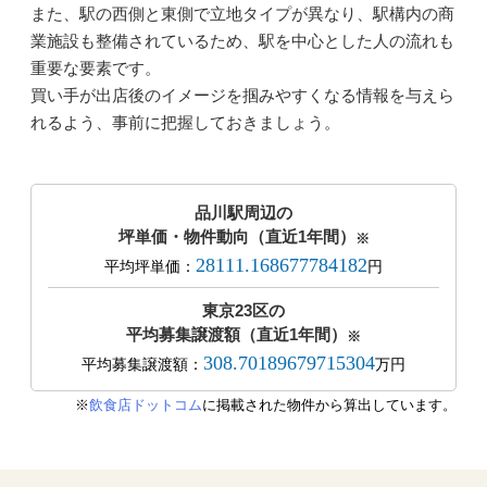
また、駅の西側と東側で立地タイプが異なり、駅構内の商
業施設も整備されているため、駅を中心とした人の流れも
重要な要素です。
買い手が出店後のイメージを掴みやすくなる情報を与えら
れるよう、事前に把握しておきましょう。
品川駅周辺の
坪単価・物件動向（直近1年間）
※
28111.168677784182
平均坪単価：
円
東京23区の
平均募集譲渡額（直近1年間）
※
308.70189679715304
平均募集譲渡額：
万円
※
飲食店ドットコム
に掲載された物件から算出しています。