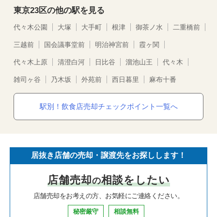
東京23区の他の駅を見る
代々木公園
大塚
大手町
根津
御茶ノ水
二重橋前
三越前
国会議事堂前
明治神宮前
霞ヶ関
代々木上原
清澄白河
日比谷
溜池山王
代々木
雑司ヶ谷
乃木坂
外苑前
西日暮里
麻布十番
駅別！飲食店売却チェックポイント一覧へ
居抜き店舗の売却・譲渡先をお探しします！
店舗売却
相談をしたい
の
店舗売却をお考えの方、お気軽にご連絡ください。
秘密厳守
相談無料