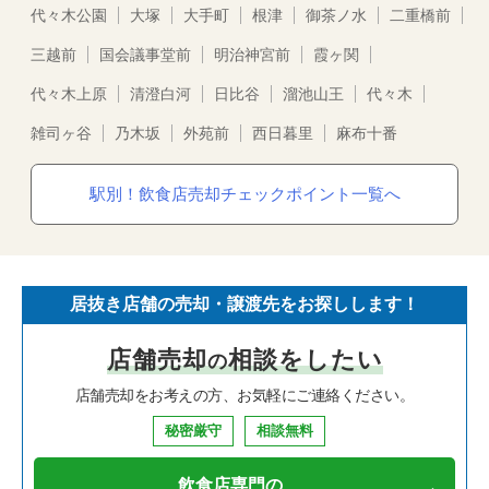
代々木公園
大塚
大手町
根津
御茶ノ水
二重橋前
三越前
国会議事堂前
明治神宮前
霞ヶ関
代々木上原
清澄白河
日比谷
溜池山王
代々木
雑司ヶ谷
乃木坂
外苑前
西日暮里
麻布十番
駅別！飲食店売却チェックポイント一覧へ
居抜き店舗の売却・譲渡先をお探しします！
店舗売却
相談をしたい
の
店舗売却をお考えの方、お気軽にご連絡ください。
秘密厳守
相談無料
飲食店専門の