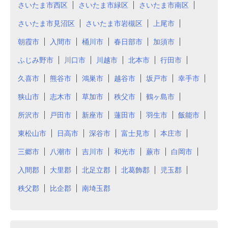
さいたま市西区
さいたま市緑区
さいたま市南区
さいたま市見沼区
さいたま市岩槻区
上尾市
朝霞市
入間市
桶川市
春日部市
加須市
ふじみ野市
川口市
川越市
北本市
行田市
久喜市
熊谷市
鴻巣市
越谷市
坂戸市
幸手市
狭山市
志木市
草加市
秩父市
鶴ヶ島市
所沢市
戸田市
新座市
蓮田市
羽生市
飯能市
東松山市
日高市
深谷市
富士見市
本庄市
三郷市
八潮市
吉川市
和光市
蕨市
白岡市
入間郡
大里郡
北足立郡
北葛飾郡
児玉郡
秩父郡
比企郡
南埼玉郡