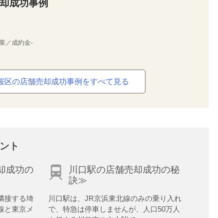
却成功事例
営業／成約金-
桜区の店舗売却成功事例をすべて見る
ント
却成功の
川口駅の店舗売却成功の秘
訣≫
隣接する埼
川口駅は、JR京浜東北線のみの乗り入れ
線と東京メ
で、特急は停車しませんが、人口50万人