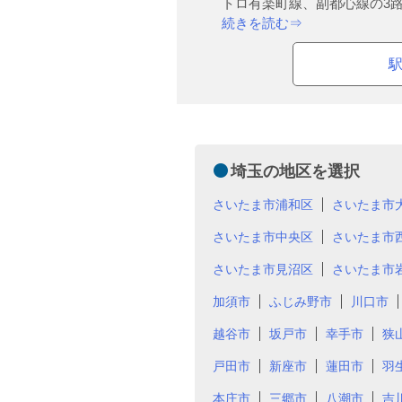
トロ有楽町線、副都心線の3路.
続きを読む⇒
埼玉の地区を選択
さいたま市浦和区
さいたま市
さいたま市中央区
さいたま市
さいたま市見沼区
さいたま市
加須市
ふじみ野市
川口市
越谷市
坂戸市
幸手市
狭
戸田市
新座市
蓮田市
羽
本庄市
三郷市
八潮市
吉