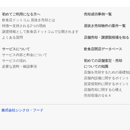
初めてご利用になる方へ
売却成功事例一覧
飲食店ドットコム 居抜き売却とは
特徴〜支持される2つの理由
居抜き売却物件の案件一覧
譲渡情報として飲食店ドットコムで公開されます
よくある質問
店舗売却・譲渡額相場を知る
サービスについて
飲食店閉店データベース
サービス内容と料金について
サービスの流れ
初めての店舗査定・売却
必要な資料・確認事項
についての知識
店舗を売却するための基礎知
店舗内設備に関するポイント
賃貸借契約に関するポイント
店舗売却に関する心構え
売却現場のＱ＆Ａ
営
株式会社シンクロ・フード