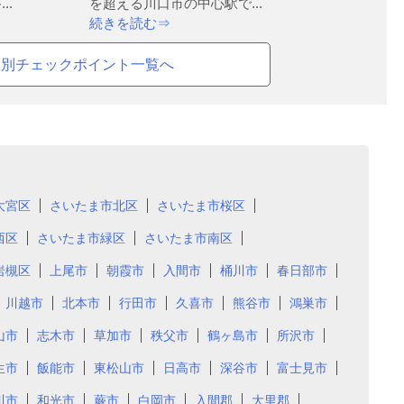
..
を超える川口市の中心駅で...
続きを読む⇒
駅別チェックポイント一覧へ
大宮区
さいたま市北区
さいたま市桜区
西区
さいたま市緑区
さいたま市南区
岩槻区
上尾市
朝霞市
入間市
桶川市
春日部市
川越市
北本市
行田市
久喜市
熊谷市
鴻巣市
山市
志木市
草加市
秩父市
鶴ヶ島市
所沢市
生市
飯能市
東松山市
日高市
深谷市
富士見市
川市
和光市
蕨市
白岡市
入間郡
大里郡