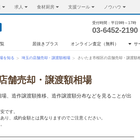
装
求人
食材厨房
支援ツール
ノウハウ
受付時間：平日9時～17時
03-6452-2190
一覧
居抜きプラス
オンライン査定（無料）
サ
場を知る
埼玉の店舗売却・譲渡額相場
さいたま市桜区の店舗売却・譲渡額
店舗売却・譲渡額相場
相場、造作譲渡額推移、造作譲渡額分布などを見ることが出
目安です。
であり、成約金額とは異なりますのでご注意ください。
す。