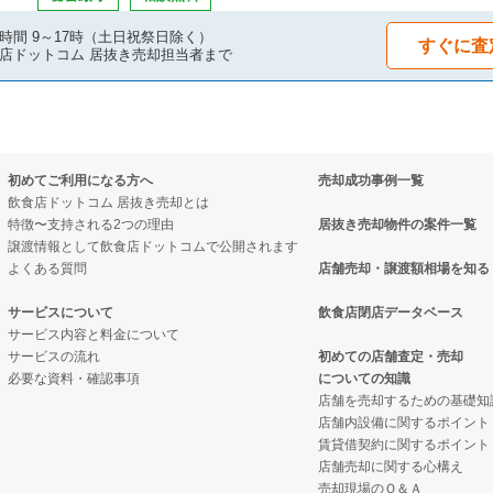
時間 9～17時（土日祝祭日除く）
すぐに査
店ドットコム 居抜き売却担当者まで
初めてご利用になる方へ
売却成功事例一覧
飲食店ドットコム 居抜き売却とは
特徴〜支持される2つの理由
居抜き売却物件の案件一覧
譲渡情報として飲食店ドットコムで公開されます
よくある質問
店舗売却・譲渡額相場を知る
サービスについて
飲食店閉店データベース
サービス内容と料金について
サービスの流れ
初めての店舗査定・売却
必要な資料・確認事項
についての知識
店舗を売却するための基礎知
店舗内設備に関するポイント
賃貸借契約に関するポイント
店舗売却に関する心構え
売却現場のＱ＆Ａ