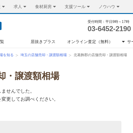
装
求人
食材厨房
支援ツール
ノウハウ
受付時間：平日9時～17時
03-6452-2190
一覧
居抜きプラス
オンライン査定（無料）
サ
場を知る
埼玉の店舗売却・譲渡額相場
北葛飾郡の店舗売却・譲渡額相場
却・譲渡額相場
しませんでした。
を変更してお調べください。