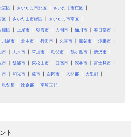
大宮区
さいたま市北区
さいたま市桜区
西区
さいたま市緑区
さいたま市南区
岩槻区
上尾市
朝霞市
入間市
桶川市
春日部市
川越市
北本市
行田市
久喜市
熊谷市
鴻巣市
山市
志木市
草加市
秩父市
鶴ヶ島市
所沢市
生市
飯能市
東松山市
日高市
深谷市
富士見市
川市
和光市
蕨市
白岡市
入間郡
大里郡
秩父郡
比企郡
南埼玉郡
ント