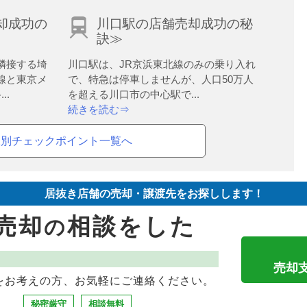
却成功の
川口駅の店舗売却成功の秘
訣≫
隣接する埼
川口駅は、JR京浜東北線のみの乗り入れ
線と東京メ
で、特急は停車しませんが、人口50万人
..
を超える川口市の中心駅で...
続きを読む⇒
駅別チェックポイント一覧へ
居抜き店舗の売却・譲渡先をお探しします！
売却
相談をした
の
売却
をお考えの方、お気軽にご連絡ください。
秘密厳守
相談無料