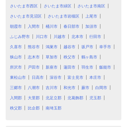
さいたま市西区
さいたま市緑区
さいたま市南区
さいたま市見沼区
さいたま市岩槻区
上尾市
朝霞市
入間市
桶川市
春日部市
加須市
ふじみ野市
川口市
川越市
北本市
行田市
久喜市
熊谷市
鴻巣市
越谷市
坂戸市
幸手市
狭山市
志木市
草加市
秩父市
鶴ヶ島市
所沢市
戸田市
新座市
蓮田市
羽生市
飯能市
東松山市
日高市
深谷市
富士見市
本庄市
三郷市
八潮市
吉川市
和光市
蕨市
白岡市
入間郡
大里郡
北足立郡
北葛飾郡
児玉郡
秩父郡
比企郡
南埼玉郡