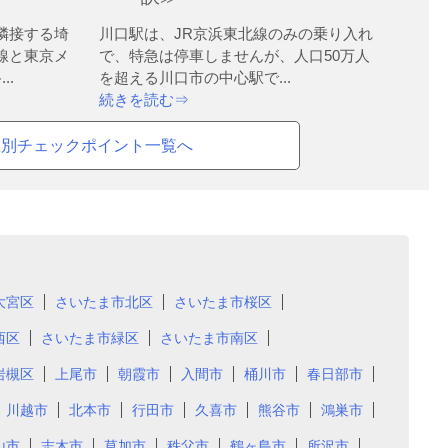
隣接する埼
川口駅は、JR京浜東北線のみの乗り入れ
線と東京メ
で、特急は停車しませんが、人口50万人
..
を超える川口市の中心駅で...
続きを読む⇒
駅別チェックポイント一覧へ
大宮区
さいたま市北区
さいたま市桜区
西区
さいたま市緑区
さいたま市南区
岩槻区
上尾市
朝霞市
入間市
桶川市
春日部市
川越市
北本市
行田市
久喜市
熊谷市
鴻巣市
山市
志木市
草加市
秩父市
鶴ヶ島市
所沢市