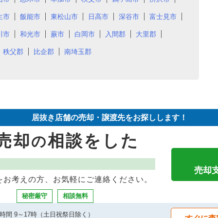
生市
飯能市
東松山市
日高市
深谷市
富士見市
川市
和光市
蕨市
白岡市
入間郡
大里郡
秩父郡
比企郡
南埼玉郡
居抜き店舗の売却・譲渡先をお探しします！
売却
相談をした
の
売却
をお考えの方、お気軽にご連絡ください。
秘密厳守
相談無料
時間 9～17時（土日祝祭日除く）