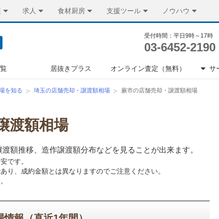
装
求人
食材厨房
支援ツール
ノウハウ
受付時間：平日9時～17時
03-6452-2190
一覧
居抜きプラス
オンライン査定（無料）
サ
場を知る
埼玉の店舗売却・譲渡額相場
蕨市の店舗売却・譲渡額相場
譲渡額相場
譲渡額推移、造作譲渡額分布などを見ることが出来ます。
目安です。
であり、成約金額とは異なりますのでご注意ください。
す。
場情報（直近1年間）