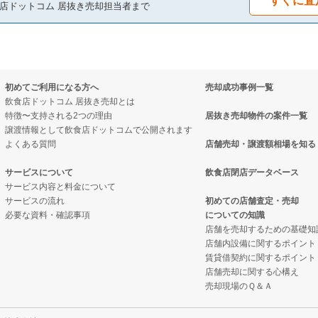
すぐに査
店ドットコム 居抜き売却担当者まで
初めてご利用になる方へ
売却成功事例一覧
飲食店ドットコム 居抜き売却とは
特徴〜支持される2つの理由
居抜き売却物件の案件一覧
譲渡情報として飲食店ドットコムで公開されます
よくある質問
店舗売却・譲渡額相場を知る
サービスについて
飲食店閉店データベース
サービス内容と料金について
サービスの流れ
初めての店舗査定・売却
必要な資料・確認事項
についての知識
店舗を売却するための基礎知
店舗内設備に関するポイント
賃貸借契約に関するポイント
店舗売却に関する心構え
売却現場のＱ＆Ａ