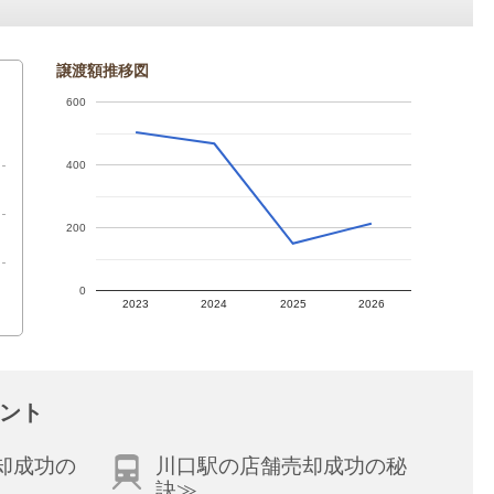
譲渡額推移図
600
円
400
200
0
2023
2024
2025
2026
ント
却成功の
川口駅の店舗売却成功の秘
訣≫