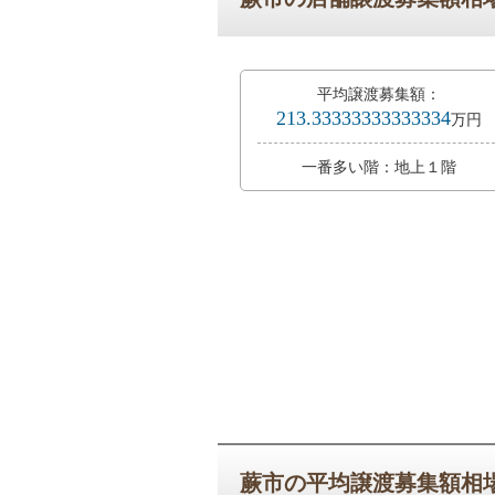
平均譲渡募集額：
213.33333333333334
万円
一番多い階：地上１階
蕨市の平均譲渡募集額相場年