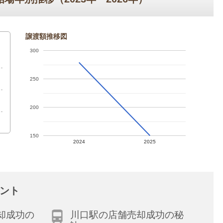
譲渡額推移図
300
250
200
150
2024
2025
ント
却成功の
川口駅の店舗売却成功の秘