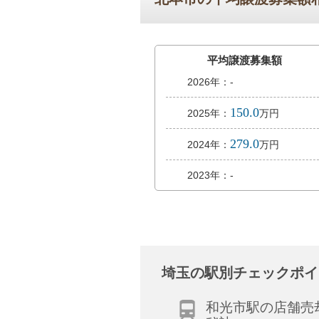
平均譲渡募集額
2026年：-
150.0
2025年：
万円
279.0
2024年：
万円
2023年：-
埼玉の駅別チェックポイ
和光市駅の店舗売