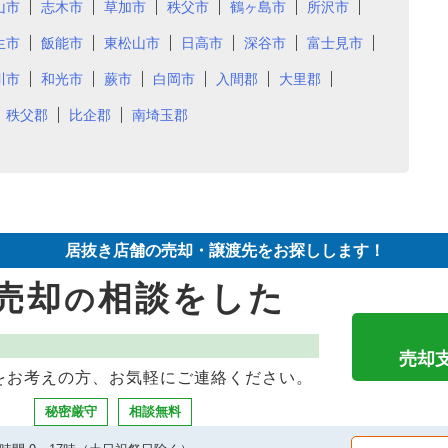
山市
志木市
草加市
秩父市
鶴ヶ島市
所沢市
生市
飯能市
東松山市
日高市
深谷市
富士見市
川市
和光市
蕨市
白岡市
入間郡
大里郡
秩父郡
比企郡
南埼玉郡
居抜き店舗の売却・譲渡先をお探しします！
売却
相談をした
の
売却
をお考えの方、お気軽にご連絡ください。
秘密厳守
相談無料