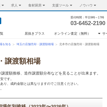
装
求人
食材厨房
支援ツール
ノウハウ
受付時間：平日9時～17時
03-6452-2190
一覧
居抜きプラス
オンライン査定（無料）
サ
場を知る
埼玉の店舗売却・譲渡額相場
北本市の店舗売却・譲渡額相場
・譲渡額相場
作譲渡額推移、造作譲渡額分布などを見ることが出来ます。
目安です。
であり、成約金額とは異なりますのでご注意ください。
す。
年別推移（2023年〜2026年）