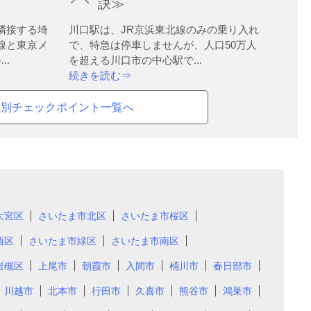
訣≫
隣接する埼
川口駅は、JR京浜東北線のみの乗り入れ
線と東京メ
で、特急は停車しませんが、人口50万人
..
を超える川口市の中心駅で...
続きを読む⇒
駅別チェックポイント一覧へ
大宮区
さいたま市北区
さいたま市桜区
西区
さいたま市緑区
さいたま市南区
岩槻区
上尾市
朝霞市
入間市
桶川市
春日部市
川越市
北本市
行田市
久喜市
熊谷市
鴻巣市