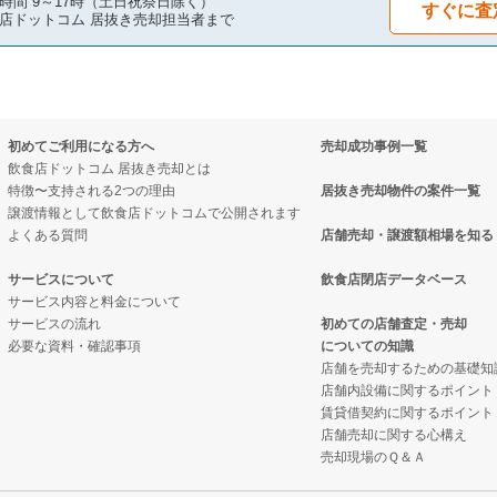
時間 9～17時（土日祝祭日除く）
すぐに査
店ドットコム 居抜き売却担当者まで
初めてご利用になる方へ
売却成功事例一覧
飲食店ドットコム 居抜き売却とは
特徴〜支持される2つの理由
居抜き売却物件の案件一覧
譲渡情報として飲食店ドットコムで公開されます
よくある質問
店舗売却・譲渡額相場を知る
サービスについて
飲食店閉店データベース
サービス内容と料金について
サービスの流れ
初めての店舗査定・売却
必要な資料・確認事項
についての知識
店舗を売却するための基礎知
店舗内設備に関するポイント
賃貸借契約に関するポイント
店舗売却に関する心構え
売却現場のＱ＆Ａ