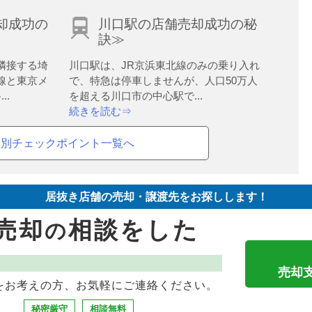
却成功の
川口駅の店舗売却成功の秘
訣≫
隣接する埼
川口駅は、JR京浜東北線のみの乗り入れ
線と東京メ
で、特急は停車しませんが、人口50万人
..
を超える川口市の中心駅で...
続きを読む⇒
駅別チェックポイント一覧へ
居抜き店舗の売却・譲渡先をお探しします！
売却
相談をした
の
売却
をお考えの方、お気軽にご連絡ください。
秘密厳守
相談無料