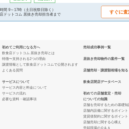
時間 9～17時（土日祝祭日除く）
すぐに査
店ドットコム 居抜き売却担当者まで
初めてご利用になる方へ
売却成功事例一覧
飲食店ドットコム 居抜き売却とは
特徴〜支持される2つの理由
居抜き売却物件の案件一覧
譲渡情報として飲食店ドットコムで公開されます
よくある質問
店舗売却・譲渡額相場を知る
サービスについて
飲食店閉店データベース
サービス内容と料金について
サービスの流れ
初めての店舗査定・売却
必要な資料・確認事項
についての知識
店舗を売却するための基礎知
店舗内設備に関するポイント
賃貸借契約に関するポイント
店舗売却に関する心構え
売却現場のＱ＆Ａ