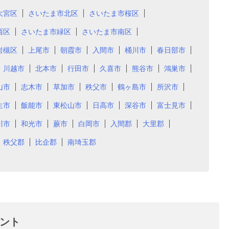
大宮区
さいたま市北区
さいたま市桜区
西区
さいたま市緑区
さいたま市南区
岩槻区
上尾市
朝霞市
入間市
桶川市
春日部市
川越市
北本市
行田市
久喜市
熊谷市
鴻巣市
山市
志木市
草加市
秩父市
鶴ヶ島市
所沢市
生市
飯能市
東松山市
日高市
深谷市
富士見市
川市
和光市
蕨市
白岡市
入間郡
大里郡
秩父郡
比企郡
南埼玉郡
ント