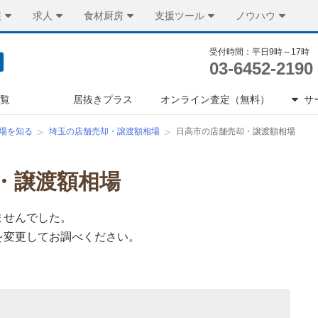
装
求人
食材厨房
支援ツール
ノウハウ
受付時間：平日9時～17時
03-6452-2190
一覧
居抜きプラス
オンライン査定（無料）
サ
場を知る
埼玉の店舗売却・譲渡額相場
日高市の店舗売却・譲渡額相場
・譲渡額相場
ませんでした。
を変更してお調べください。