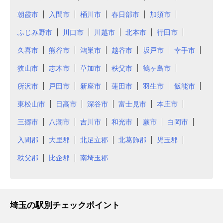
朝霞市
入間市
桶川市
春日部市
加須市
ふじみ野市
川口市
川越市
北本市
行田市
久喜市
熊谷市
鴻巣市
越谷市
坂戸市
幸手市
狭山市
志木市
草加市
秩父市
鶴ヶ島市
所沢市
戸田市
新座市
蓮田市
羽生市
飯能市
東松山市
日高市
深谷市
富士見市
本庄市
三郷市
八潮市
吉川市
和光市
蕨市
白岡市
入間郡
大里郡
北足立郡
北葛飾郡
児玉郡
秩父郡
比企郡
南埼玉郡
埼玉の駅別チェックポイント