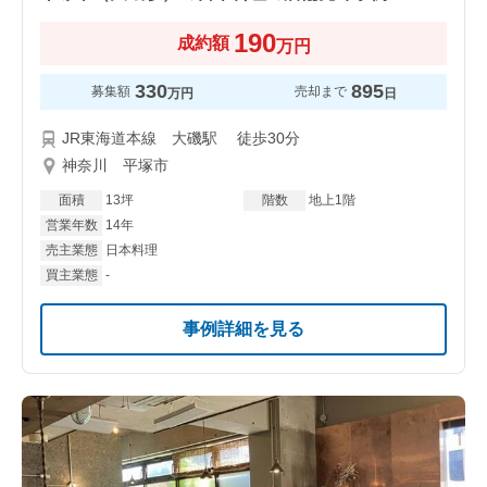
190
成約額
万円
330
895
募集額
売却まで
万円
日
JR東海道本線 大磯駅 徒歩30分
神奈川 平塚市
面積
13坪
階数
地上1階
営業年数
14年
売主業態
日本料理
買主業態
-
事例詳細を見る