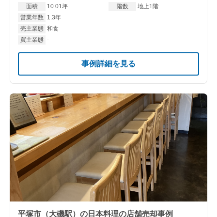
面積
10.01坪
階数
地上1階
営業年数
1.3年
売主業態
和食
買主業態
-
事例詳細を見る
平塚市（大磯駅）の日本料理の店舗売却事例