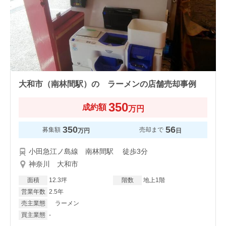
大和市（南林間駅）の ラーメンの店舗売却事例
350
成約額
万円
350
56
募集額
売却まで
万円
日
小田急江ノ島線 南林間駅 徒歩3分
神奈川 大和市
面積
12.3坪
階数
地上1階
営業年数
2.5年
売主業態
ラーメン
買主業態
-