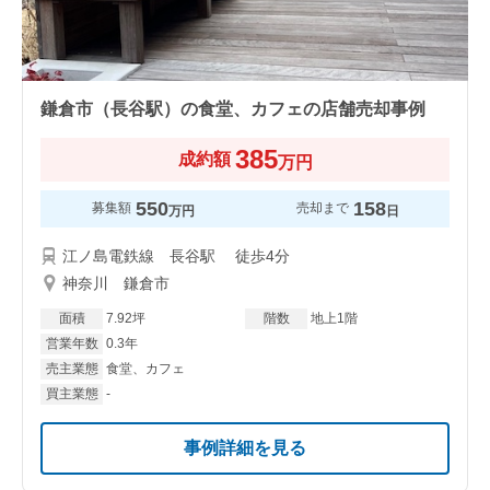
鎌倉市（長谷駅）の食堂、カフェの店舗売却事例
385
成約額
万円
550
158
募集額
売却まで
万円
日
江ノ島電鉄線 長谷駅 徒歩4分
神奈川 鎌倉市
面積
7.92坪
階数
地上1階
営業年数
0.3年
売主業態
食堂、カフェ
買主業態
-
事例詳細を見る