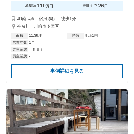
110
26
募集額
売却まで
万円
日
JR南武線 宿河原駅 徒歩1分
神奈川 川崎市多摩区
面積
11.39坪
階数
地上1階
営業年数
1年
売主業態
和菓子
買主業態
-
事例詳細を見る