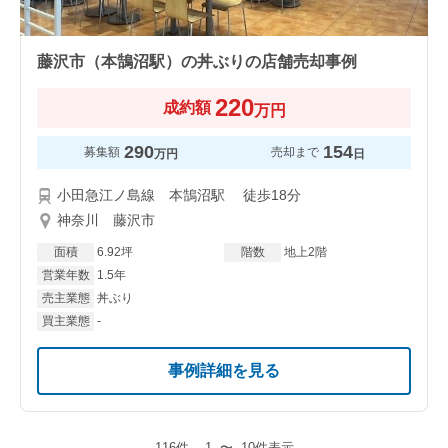
藤沢市（本鵠沼駅）の丼ぶりの店舗売却事例
220
成約額
万円
290
154
募集額
売却まで
万円
日
小田急江ノ島線 本鵠沼駅 徒歩18分
神奈川 藤沢市
面積
6.92坪
階数
地上2階
営業年数
1.5年
売主業態
丼ぶり
買主業態
-
事例詳細を見る
116件
1
〜
10件表示