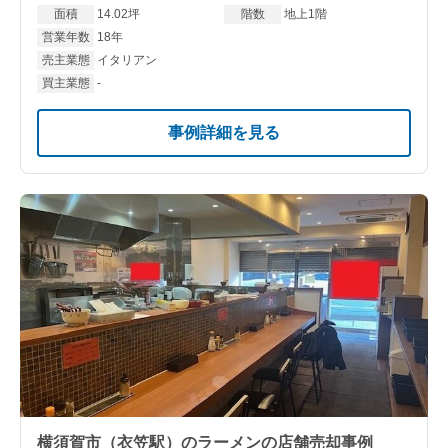
面積
14.02坪
階数
地上1階
営業年数
18年
売主業態
イタリアン
買主業態
-
事例詳細を見る
横須賀市（衣笠駅）のラーメンの店舗売却事例