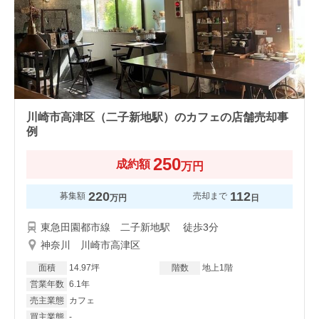
川崎市高津区（二子新地駅）のカフェの店舗売却事
例
250
成約額
万円
220
112
募集額
売却まで
万円
日
東急田園都市線 二子新地駅 徒歩3分
神奈川 川崎市高津区
面積
14.97坪
階数
地上1階
営業年数
6.1年
売主業態
カフェ
買主業態
-