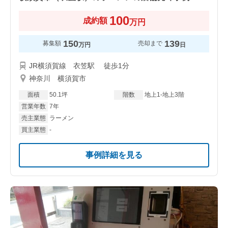
100
成約額
万円
150
139
募集額
売却まで
万円
日
JR横須賀線 衣笠駅 徒歩1分
神奈川 横須賀市
面積
50.1坪
階数
地上1-地上3階
営業年数
7年
売主業態
ラーメン
買主業態
-
事例詳細を見る