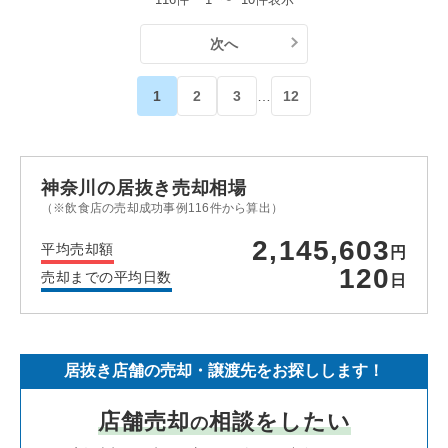
次へ
1
2
3
…
12
神奈川の居抜き売却相場
（※飲食店の売却成功事例116件から算出）
2,145,603
平均売却額
円
120
売却までの平均日数
日
居抜き店舗の売却・譲渡先をお探しします！
店舗売却
相談をしたい
の