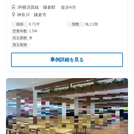
JR横須賀線 鎌倉駅 徒歩4分
神奈川 鎌倉市
面積
6.71坪
階数
地上1階
営業年数
1.5年
売主業態
丼
買主業態
-
事例詳細を見る