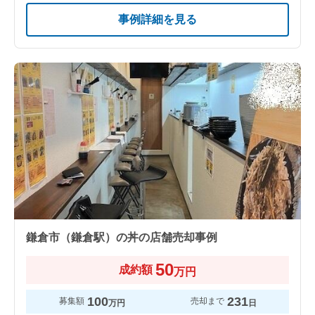
事例詳細を見る
鎌倉市（鎌倉駅）の丼の店舗売却事例
50
成約額
万円
100
231
募集額
売却まで
万円
日