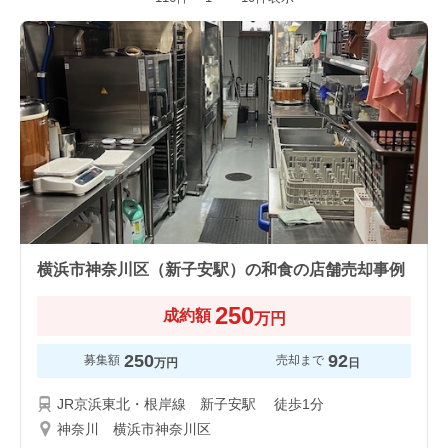
横浜市神奈川区（新子安駅）の和食の店舗売却事例
250
成約額
万円
250
92
募集額
売却まで
万円
日
JR京浜東北・根岸線 新子安駅 徒歩1分
神奈川 横浜市神奈川区