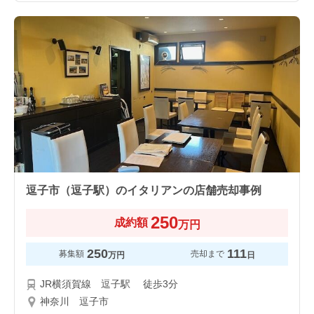
逗子市（逗子駅）のイタリアンの店舗売却事例
250
成約額
万円
250
111
募集額
売却まで
万円
日
JR横須賀線 逗子駅 徒歩3分
神奈川 逗子市