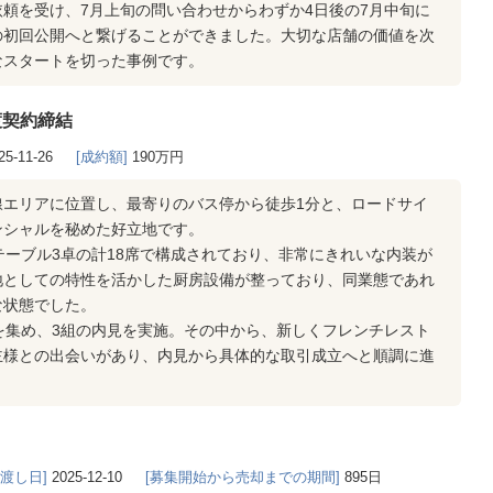
頼を受け、7月上旬の問い合わせからわずか4日後の7月中旬に
の初回公開へと繋げることができました。大切な店舗の価値を次
なスタートを切った事例です。
渡契約締結
25-11-26
[成約額]
190万円
線エリアに位置し、最寄りのバス停から徒歩1分と、ロードサイ
ンシャルを秘めた好立地です。
テーブル3卓の計18席で構成されており、非常にきれいな内装が
地としての特性を活かした厨房設備が整っており、同業態であれ
な状態でした。
を集め、3組の内見を実施。その中から、新しくフレンチレスト
主様との出会いがあり、内見から具体的な取引成立へと順調に進
き渡し日]
2025-12-10
[募集開始から売却までの期間]
895日