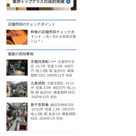
店舗売却のチェックポイント
和食の店舗売却チェックポ
イント
＜高く売れる和食店舗
とは？＞
最新の売却事例
京都河原町バー
/
京都市中京
区
/
23.7坪
/
営業 0.3年
/
300万
円
/
地上2階
/
駅 徒歩5分
/
募集
期間 53日
/
2025年12月 売却
九条焼肉
/
大阪市西区
/
14.13
坪
/
営業 3.5年
/
450万円
/
地上1
階
/
駅 徒歩3分
/
募集期間 55日
/
2025年12月 売却
新子安和食
/
横浜市神奈川区
/
10.01坪
/
営業 1.3年
/
250万円
/
地上1階
/
駅 徒歩1分
/
募集期間
92日
/
2026年1月 売却