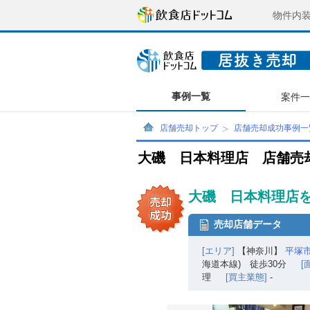
物件内
事例一覧
案件
店舗売却トップ
店舗売却成功事例一
大磯 日本料理店 店舗売
大磯 日本料理店を
売却店舗データ
[エリア]
【神奈川】
平塚
海道本線) 徒歩30分
[
理
[買主業態]
-