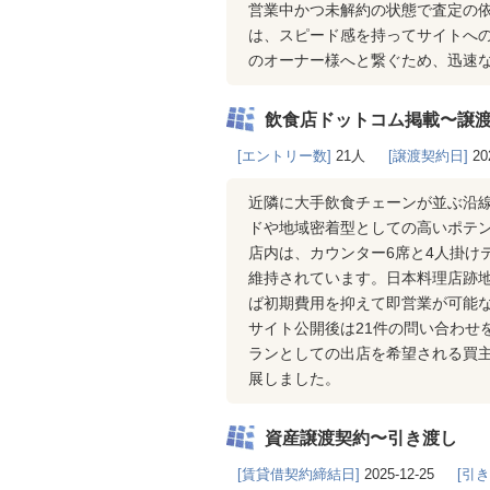
営業中かつ未解約の状態で査定の依
は、スピード感を持ってサイトへ
のオーナー様へと繋ぐため、迅速
飲食店ドットコム掲載〜譲
[エントリー数]
21人
[譲渡契約日]
20
近隣に大手飲食チェーンが並ぶ沿
ドや地域密着型としての高いポテ
店内は、カウンター6席と4人掛け
維持されています。日本料理店跡
ば初期費用を抑えて即営業が可能
サイト公開後は21件の問い合わせ
ランとしての出店を希望される買
展しました。
資産譲渡契約〜引き渡し
[賃貸借契約締結日]
2025-12-25
[引