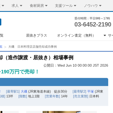
装
求人
食材厨房
支援ツール
ノウハウ
受付時間：平日9時～17時
03-6452-2190
一覧
居抜きプラス
オンライン査定（無料）
サ
覧
大磯 日本料理店店舗売却成功事例
却（造作譲渡・居抜き）相場事例
公開日：Wed Jun 10 00:00:00 JST 2026
190万円で売却！
市
[最寄駅1]
大磯
(JR東海道本線) 徒歩30分
[最寄駅2]
平塚
(JR東
面積]
13坪
[階数]
地上1階
[営業年数]
14年
[売主業態]
日本料