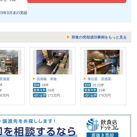
023年3月末の実績
和食の売却成功事例をもっと見る
居酒屋
長堀橋 和食
東白楽 居酒屋
7坪
18坪
20.22坪
年
16年
15年
00万円
173万円
170万円