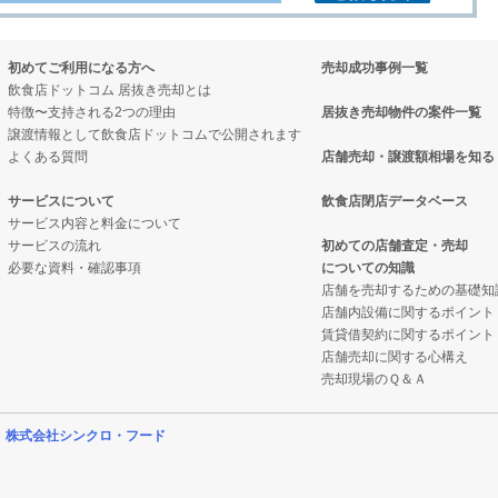
初めてご利用になる方へ
売却成功事例一覧
飲食店ドットコム 居抜き売却とは
特徴〜支持される2つの理由
居抜き売却物件の案件一覧
譲渡情報として飲食店ドットコムで公開されます
よくある質問
店舗売却・譲渡額相場を知る
サービスについて
飲食店閉店データベース
サービス内容と料金について
サービスの流れ
初めての店舗査定・売却
必要な資料・確認事項
についての知識
店舗を売却するための基礎知
店舗内設備に関するポイント
賃貸借契約に関するポイント
店舗売却に関する心構え
売却現場のＱ＆Ａ
営
株式会社シンクロ・フード