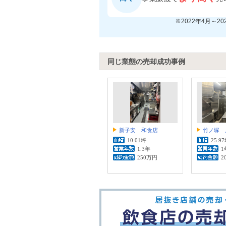
※2022年4月～2
同じ業態の売却成功事例
新子安 和食店
竹ノ塚 
10.01坪
25.9
1.3年
1
250万円
2