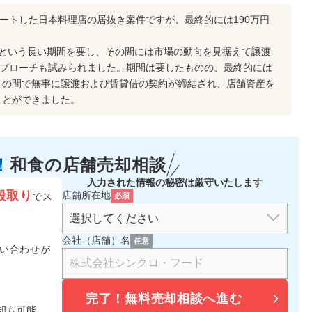
タートした日本料理店の居抜き案件ですが、最終的には190万円
年という長い期間を要し、その間には市場の動向を見据えて譲渡
アプローチも試みられました。期間は要したものの、最終的には
との間で無事に譲渡および賃貸借の契約が締結され、店舗資産を
ことができました。
！
和食の
店舗売却相談
入力された情報の秘密は厳守いたします
段取り
店舗所在地
でス
必須
会社（店舗）名
任意
い合わせが
完了！
無料売却相談へ進む
却も可能