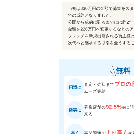
当初は330万円の金額で募集をス
での成約となりました。
公開から成約に到るまでには約2
金額を220万円へ変更するなどの
フレンチを新規出店される買主様
次代へと継承する取引を全うする
無料
プロの
査定～売却まで
円滑に
ムーズ完結
92.5%
募集店舗の
に
問
※
確実に
来る
より高く
高く
事業譲渡で
売