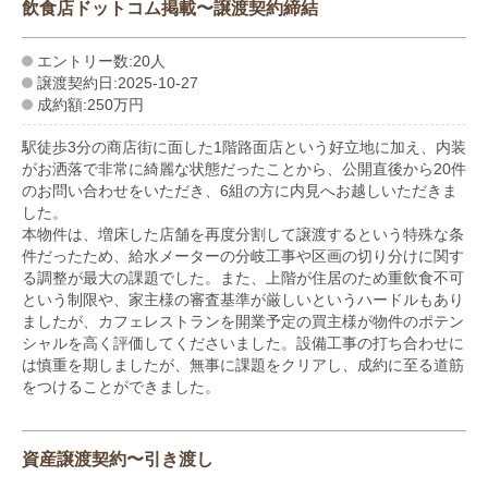
飲食店ドットコム掲載〜譲渡契約締結
エントリー数:20人
譲渡契約日:2025-10-27
成約額:250万円
駅徒歩3分の商店街に面した1階路面店という好立地に加え、内装
がお洒落で非常に綺麗な状態だったことから、公開直後から20件
のお問い合わせをいただき、6組の方に内見へお越しいただきま
した。
本物件は、増床した店舗を再度分割して譲渡するという特殊な条
件だったため、給水メーターの分岐工事や区画の切り分けに関す
る調整が最大の課題でした。また、上階が住居のため重飲食不可
という制限や、家主様の審査基準が厳しいというハードルもあり
ましたが、カフェレストランを開業予定の買主様が物件のポテン
シャルを高く評価してくださいました。設備工事の打ち合わせに
は慎重を期しましたが、無事に課題をクリアし、成約に至る道筋
をつけることができました。
資産譲渡契約〜引き渡し