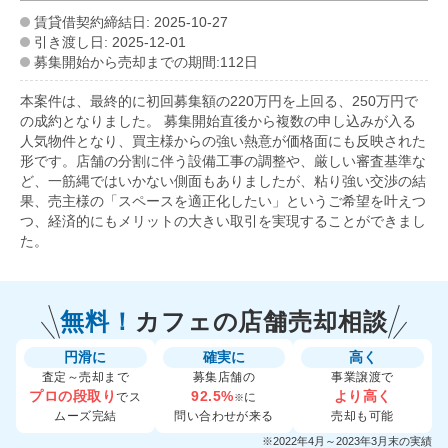
賃貸借契約締結日: 2025-10-27
引き渡し日: 2025-12-01
募集開始から売却までの期間:112日
本案件は、最終的に初回募集額の220万円を上回る、250万円で
の成約となりました。 募集開始直後から複数の申し込みが入る
人気物件となり、買主様からの強い熱意が価格面にも反映された
形です。店舗の分割に伴う設備工事の調整や、厳しい審査基準な
ど、一筋縄ではいかない側面もありましたが、粘り強い交渉の結
果、売主様の「スペースを適正化したい」というご希望を叶えつ
つ、経済的にもメリットの大きい取引を実現することができまし
た。
無料！
カフェの
店舗売却相談
円滑に
確実に
高く
査定～売却まで
募集店舗の
事業譲渡で
プロの段取り
92.5%
より高く
でス
に
※
ムーズ完結
問い合わせが来る
売却も可能
※2022年4月～2023年3月末の実績