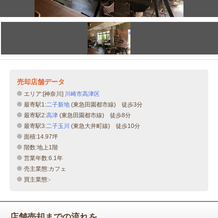
売却店舗データ
エリア:[神奈川]
川崎市高津区
最寄駅1:
二子新地
(東急田園都市線) 徒歩3分
最寄駅2:
高津
(東急田園都市線) 徒歩8分
最寄駅3:
二子玉川
(東急大井町線) 徒歩10分
面積:14.97坪
階数:地上1階
営業年数:6.1年
売主業態:カフェ
買主業態:-
店舗売却までの流れを