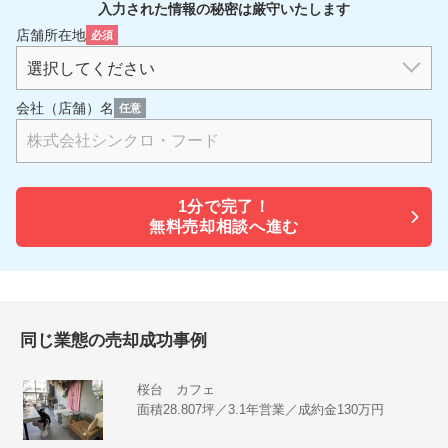
入力された情報の秘密は厳守いたします
店舗所在地
必須
会社（店舗）名
任意
1分で
完了！
無料売却相談へ進む
同じ業態の売却成功事例
桜台 カフェ
面積28.807坪／3.1年営業／成約金130万円