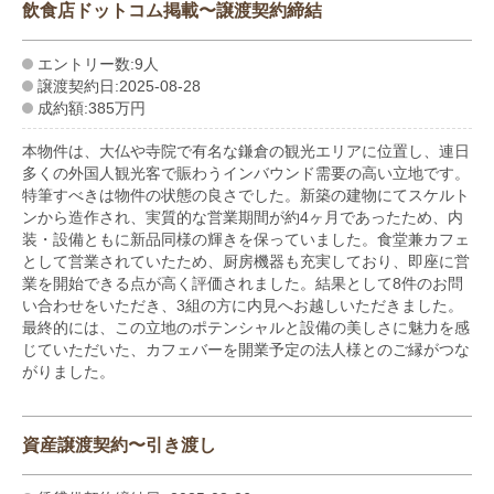
飲食店ドットコム掲載〜譲渡契約締結
エントリー数:9人
譲渡契約日:2025-08-28
成約額:385万円
本物件は、大仏や寺院で有名な鎌倉の観光エリアに位置し、連日
多くの外国人観光客で賑わうインバウンド需要の高い立地です。
特筆すべきは物件の状態の良さでした。新築の建物にてスケルト
ンから造作され、実質的な営業期間が約4ヶ月であったため、内
装・設備ともに新品同様の輝きを保っていました。食堂兼カフェ
として営業されていたため、厨房機器も充実しており、即座に営
業を開始できる点が高く評価されました。結果として8件のお問
い合わせをいただき、3組の方に内見へお越しいただきました。
最終的には、この立地のポテンシャルと設備の美しさに魅力を感
じていただいた、カフェバーを開業予定の法人様とのご縁がつな
がりました。
資産譲渡契約〜引き渡し