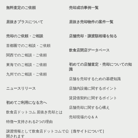
無料査定のご依頼
売却成功事例一覧
居抜きプラスについて
居抜き売却物件の案件一覧
売却のご依頼・ご相談
店舗売却・譲渡額相場を知る
首都圏でのご相談・ご依頼
飲食店閉店データベース
関西でのご相談・ご依頼
初めての店舗査定・売却についての知
東海でのご相談・ご依頼
識
九州でのご相談・ご依頼
店舗を売却するための基礎知識
ニュースリリース
店舗内設備に関するポイント
賃貸借契約に関するポイント
初めてご利用になる方へ
店舗売却に関する心構え
飲食店ドットコム 居抜き売却とは
売却現場のＱ＆Ａ
特徴〜支持される2つの理由
譲渡情報として飲食店ドットコムで公
［当サイトについて］
開されます