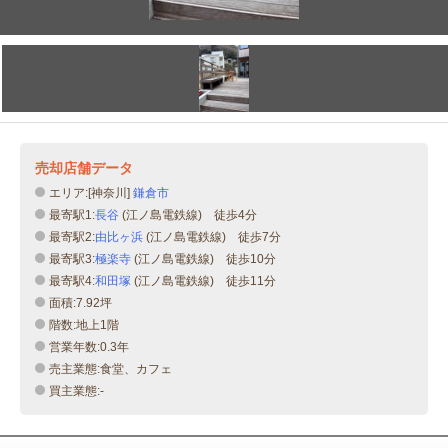
売却店舗データ
エリア:[神奈川]
鎌倉市
最寄駅1:
長谷
(江ノ島電鉄線) 徒歩4分
最寄駅2:
由比ヶ浜
(江ノ島電鉄線) 徒歩7分
最寄駅3:
極楽寺
(江ノ島電鉄線) 徒歩10分
最寄駅4:
和田塚
(江ノ島電鉄線) 徒歩11分
面積:7.92坪
階数:地上1階
営業年数:0.3年
売主業態:食堂、カフェ
買主業態:-