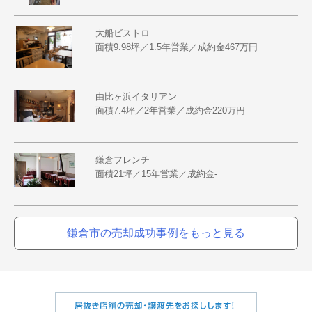
大船ビストロ
面積9.98坪／1.5年営業／成約金467万円
由比ヶ浜イタリアン
面積7.4坪／2年営業／成約金220万円
鎌倉フレンチ
面積21坪／15年営業／成約金-
鎌倉市の売却成功事例をもっと見る