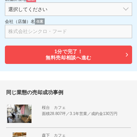
会社（店舗）名
任意
1分で
完了！
無料売却相談へ進む
同じ業態の売却成功事例
桜台 カフェ
面積28.807坪／3.1年営業／成約金130万円
森下 カフェ