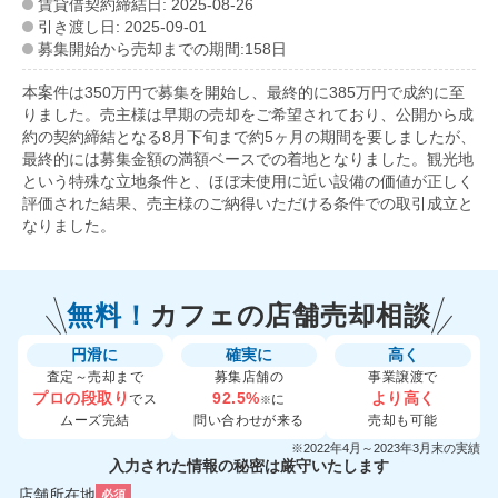
賃貸借契約締結日: 2025-08-26
引き渡し日: 2025-09-01
募集開始から売却までの期間:158日
本案件は350万円で募集を開始し、最終的に385万円で成約に至
りました。売主様は早期の売却をご希望されており、公開から成
約の契約締結となる8月下旬まで約5ヶ月の期間を要しましたが、
最終的には募集金額の満額ベースでの着地となりました。観光地
という特殊な立地条件と、ほぼ未使用に近い設備の価値が正しく
評価された結果、売主様のご納得いただける条件での取引成立と
なりました。
無料！
カフェの
店舗売却相談
円滑に
確実に
高く
査定～売却まで
募集店舗の
事業譲渡で
プロの段取り
92.5%
より高く
でス
に
※
ムーズ完結
問い合わせが来る
売却も可能
※2022年4月～2023年3月末の実績
入力された情報の秘密は厳守いたします
店舗所在地
必須