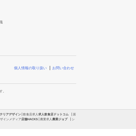
識
個人情報の取り扱い
お問い合わせ
す。
テリアデザイン
飲食店求人
求人飲食店ドットコム
居
ザインメディア
店舗HACKS
農業求人
農業ジョブ
シ