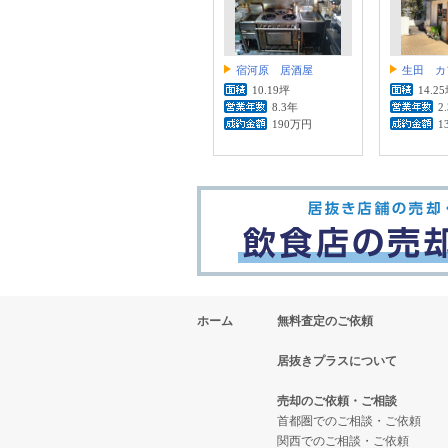
宿河原 居酒屋
生田 カ
10.19坪
14.2
8.3年
2
190万円
1
ホーム
無料査定のご依頼
居抜きプラスについて
売却のご依頼・ご相談
首都圏でのご相談・ご依頼
関西でのご相談・ご依頼