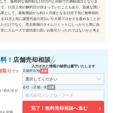
対して、最終的な成約額も110万円と同額での満額成立となりま
て、11月上旬の解約日が決まっていたこともあり、迅速な買い
果として、募集開始から約1ヶ月後となる10月下旬に無事契約
る11月上旬に譲渡代金の支払いや入居プロセスを進めることが
れただけでなく、売主様側のタイムリミットにしっかりと間に合
非常にスムーズで成功度の高いお取引だったのではないかと考え
無料！
店舗売却相談
入力された情報の秘密は厳守いたします
段取り
店舗所在地
でス
必須
会社（店舗）名
任意
い合わせが
完了！
無料売却相談へ進む
却も可能