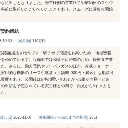
ーな足出しとなりました。売主様側の営業終了や解約日のスケジ
を事前に取得いただいていたこともあり、スムーズに募集を開始
渡契約締結
5-10-30
[成約額]
110万円
ある路面居抜き物件です！駅チカで視認性も高いため、地域密着
ルを秘めています。設備面では和菓子店跡地のため、軽飲食営業
した。さらに、動力電気やプロパンガスのほか、冷凍ショーケー
実用的な機器のリース引継ぎ（月額88,000円・税込）も相談可
実度もあり、公開後は6件の問い合わせから3組が内見へと進
ての出店を予定されている買主様との間で、内見から約1ヶ月と
した。
き渡し日]
2025-11-07
[募集開始から売却までの期間]
26日