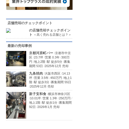
店舗売却のチェックポイント
の店舗売却チェックポイン
ト
＜高く売れる店舗とは？＞
最新の売却事例
京都河原町バー
/
京都市中京
区
/
23.7坪
/
営業 0.3年
/
300万
円
/
地上2階
/
駅 徒歩5分
/
募集
期間 53日
/
2025年12月 売却
九条焼肉
/
大阪市西区
/
14.13
坪
/
営業 3.5年
/
450万円
/
地上1
階
/
駅 徒歩3分
/
募集期間 55日
/
2025年12月 売却
新子安和食
/
横浜市神奈川区
/
10.01坪
/
営業 1.3年
/
250万円
/
地上1階
/
駅 徒歩1分
/
募集期間
92日
/
2026年1月 売却