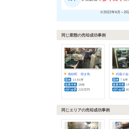
※2022年4月～2
同じ業態の売却成功事例
南砂町 焼き鳥
武蔵小金
13.91坪
7.6坪
28年
1
220万円
8
同じエリアの売却成功事例