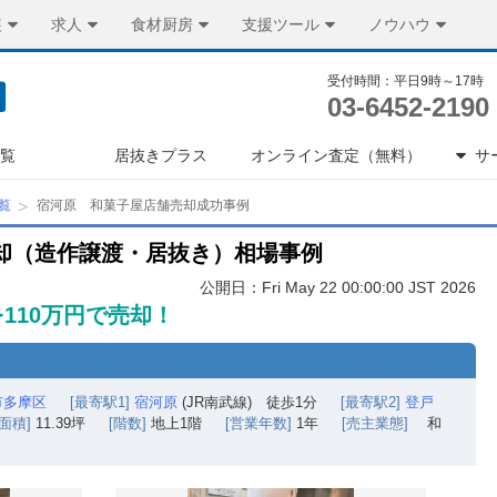
装
求人
食材厨房
支援ツール
ノウハウ
受付時間：平日9時～17時
03-6452-2190
一覧
居抜きプラス
オンライン査定（無料）
サ
覧
宿河原 和菓子屋店舗売却成功事例
却（造作譲渡・居抜き）相場事例
公開日：Fri May 22 00:00:00 JST 2026
110万円で売却！
市多摩区
[最寄駅1]
宿河原
(JR南武線) 徒歩1分
[最寄駅2]
登戸
[面積]
11.39坪
[階数]
地上1階
[営業年数]
1年
[売主業態]
和