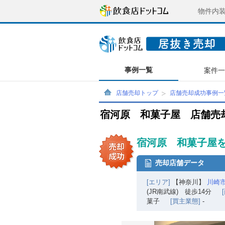
物件内
事例一覧
案件
店舗売却トップ
店舗売却成功事例一
宿河原 和菓子屋 店舗売
宿河原 和菓子屋を
売却店舗データ
[エリア]
【神奈川】
川崎
(JR南武線) 徒歩14分
菓子
[買主業態]
-