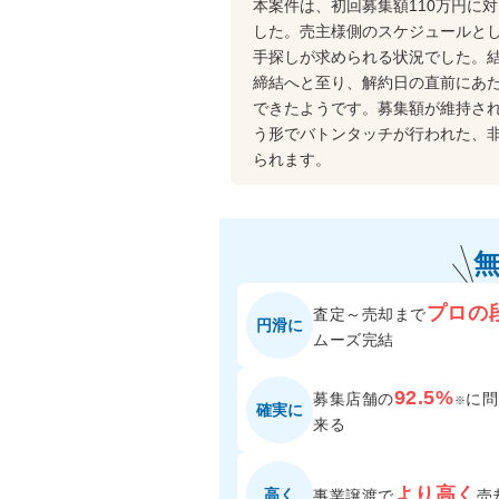
本案件は、初回募集額110万円に
した。売主様側のスケジュールとし
手探しが求められる状況でした。結
締結へと至り、解約日の直前にあた
できたようです。募集額が維持さ
う形でバトンタッチが行われた、
られます。
プロの
査定～売却まで
円滑に
ムーズ完結
92.5%
募集店舗の
に
問
※
確実に
来る
より高く
高く
事業譲渡で
売