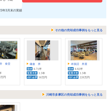
023年3月末の実績
その他の売却成功事例をもっと見る
井 食堂
鎌倉 丼
本鵠沼 丼屋
6.71坪
6.92坪
年
1.5年
1.5年
0万円
50万円
220万円
川崎市多摩区の売却成功事例をもっと見る