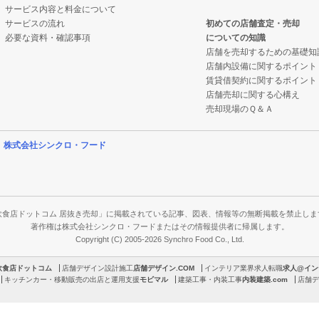
サービス内容と料金について
サービスの流れ
初めての店舗査定・売却
必要な資料・確認事項
についての知識
店舗を売却するための基礎知
店舗内設備に関するポイント
賃貸借契約に関するポイント
店舗売却に関する心構え
売却現場のＱ＆Ａ
営
株式会社シンクロ・フード
飲食店ドットコム 居抜き売却」に掲載されている記事、図表、情報等の無断掲載を禁止しま
著作権は株式会社シンクロ・フードまたはその情報提供者に帰属します。
Copyright (C) 2005-2026 Synchro Food Co., Ltd.
飲食店ドットコム
店舗デザイン設計施工
店舗デザイン.COM
インテリア業界求人転職
求人@イン
キッチンカー・移動販売の出店と運用支援
モビマル
建築工事・内装工事
内装建築.com
店舗デ