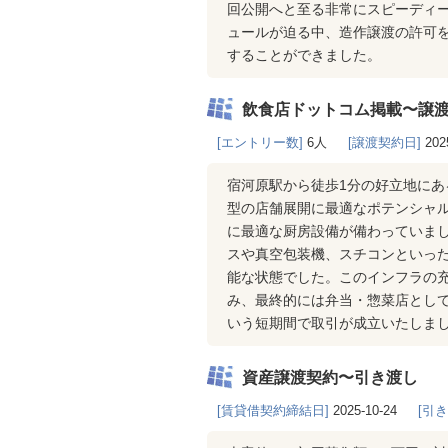
回公開へと至る非常にスピーディ
ュールが迫る中、造作譲渡の許可
することができました。
飲食店ドットコム掲載〜譲
[エントリー数]
6人
[譲渡契約日]
202
宿河原駅から徒歩1分の好立地に
型の店舗展開に最適なポテンシャ
に最適な厨房設備が備わっていま
スや真空包装機、スチコンといった
能な状態でした。このインフラの充
み、最終的には弁当・惣菜店とし
いう短期間で取引が成立いたしま
資産譲渡契約〜引き渡し
[賃貸借契約締結日]
2025-10-24
[引