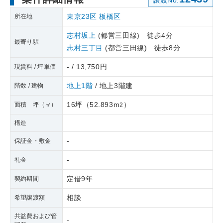
譲渡No.
東京23区
板橋区
所在地
志村坂上
(都営三田線) 徒歩4分
最寄り駅
志村三丁目
(都営三田線) 徒歩8分
- / 13,750円
現賃料 / 坪単価
地上1階
/ 地上3階建
階数 / 建物
16坪
（
52.893m
）
面積 坪（㎡）
2
構造
-
保証金・敷金
-
礼金
定借9年
契約期間
相談
希望譲渡額
共益費および管
-