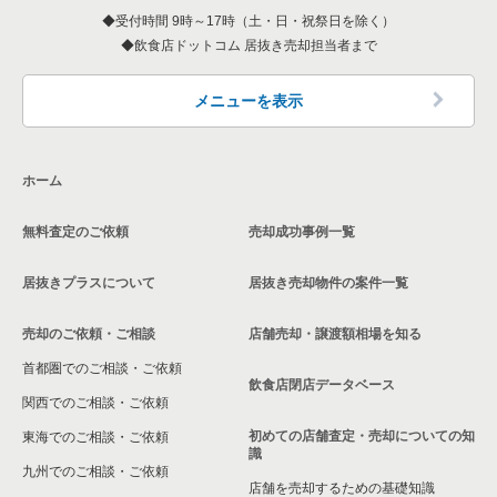
東京23区のアジア料理の居抜き売却物件の案件一覧
板橋区のカフェの居抜き売却物件の案件一覧
東京23区の1階のカフェの居抜き売却物件の案件一覧
受付時間 9時～17時（土・日・祝祭日を除く）
志村坂上駅の和食の居抜き売却物件の案件一覧
飲食店ドットコム 居抜き売却担当者まで
東京23区のカフェの居抜き売却物件の案件一覧
板橋区のカラオケ・パブ・スナックの居抜き売却物件の案件一
東京23区の20坪以下の飲食店の居抜き売却物件の案件一覧
覧
東京23区のテイクアウトの居抜き売却物件の案件一覧
板橋区の20坪以下の飲食店の居抜き売却物件の案件一覧
メニューを表示
板橋区のバーの居抜き売却物件の案件一覧
東京23区のお弁当・惣菜・デリの居抜き売却物件の案件一覧
志村坂上駅の20坪以下の飲食店の居抜き売却物件の案件一覧
板橋区の居酒屋・ダイニングバーの居抜き売却物件の案件一覧
ホーム
東京23区のカラオケ・パブ・スナックの居抜き売却物件の案件
志村三丁目駅の20坪以下の飲食店の居抜き売却物件の案件一覧
一覧
板橋区の和食の居抜き売却物件の案件一覧
無料査定のご依頼
売却成功事例一覧
東京23区の20坪以下のカフェの居抜き売却物件の案件一覧
東京23区のバーの居抜き売却物件の案件一覧
板橋区の洋食の居抜き売却物件の案件一覧
居抜きプラスについて
居抜き売却物件の案件一覧
東京23区の居酒屋・ダイニングバーの居抜き売却物件の案件一
板橋区のその他の居抜き売却物件の案件一覧
覧
売却のご依頼・ご相談
店舗売却・譲渡額相場を知る
首都圏でのご相談・ご依頼
東京23区の専門料理の居抜き売却物件の案件一覧
飲食店閉店データベース
関西でのご相談・ご依頼
東京23区の和食の居抜き売却物件の案件一覧
初めての店舗査定・売却についての知
東海でのご相談・ご依頼
識
東京23区の洋食の居抜き売却物件の案件一覧
九州でのご相談・ご依頼
店舗を売却するための基礎知識