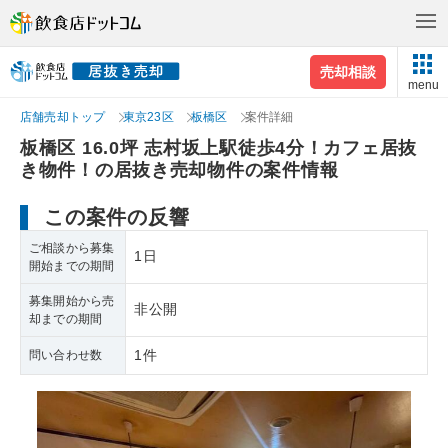
売却相談
menu
店舗売却トップ
東京23区
板橋区
案件詳細
板橋区 16.0坪 志村坂上駅徒歩4分！カフェ居抜
き物件！の居抜き売却物件の案件情報
この案件の反響
ご相談から募集
1日
開始までの期間
募集開始から売
非公開
却までの期間
1件
問い合わせ数