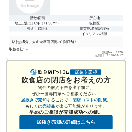
階数/面積
所在地
地上1階/ 21.6坪
（
71.56m
）
板橋区
2
敷金・保証金
前業態/希望譲渡額
-
イタリアン/相談
駅徒歩5分、大山遊座商店街の1階店舗！
取扱会社: －
譲渡No.：8179
公開日：2020-01-17
飲食店の閉店をお考えの方
物件の解約予告を出す前に、
ぜひ一度専門家へご相談ください！
居抜きで売却
することで、
閉店コストの削減
、
もしくは
売却益
が出る可能性があります。
早めのご相談が売却成功への鍵。
居抜き売却の詳細はこちら