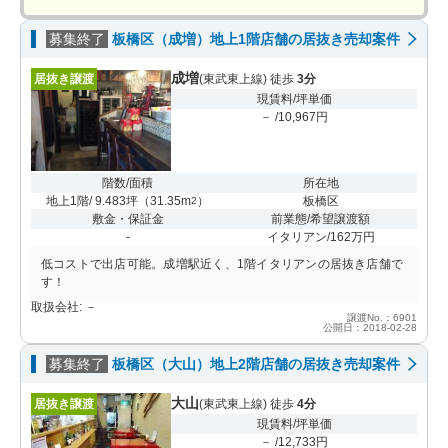
募集終了
板橋区（成増）地上1階店舗の居抜き売却案件
成増
居抜き譲渡
(東武東上線) 徒歩
3分
現賃料/坪単価
－ /10,967円
階数/面積
所在地
地上1階/ 9.483坪
（
31.35m
）
板橋区
2
敷金・保証金
前業態/希望譲渡額
-
イタリアン/162万円
低コストで出店可能。成増駅近く、1階イタリアンの居抜き店舗で
す！
取扱会社: －
譲渡No.：6901
公開日：2018-02-28
募集終了
板橋区（大山）地上2階店舗の居抜き売却案件
大山
居抜き譲渡
(東武東上線) 徒歩
4分
現賃料/坪単価
－ /12,733円