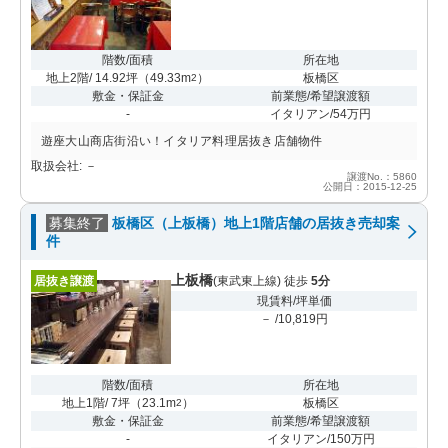
階数/面積
所在地
地上2階/ 14.92坪
（
49.33m
）
板橋区
2
敷金・保証金
前業態/希望譲渡額
-
イタリアン/54万円
遊座大山商店街沿い！イタリア料理居抜き店舗物件
取扱会社: －
譲渡No.：5860
公開日：2015-12-25
募集終了
板橋区（上板橋）地上1階店舗の居抜き売却案
件
上板橋
居抜き譲渡
(東武東上線) 徒歩
5分
現賃料/坪単価
－ /10,819円
階数/面積
所在地
地上1階/ 7坪
（
23.1m
）
板橋区
2
敷金・保証金
前業態/希望譲渡額
-
イタリアン/150万円