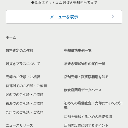
東京23区の和食の居抜き売却物件の案件一覧
飲食店ドットコム 居抜き売却担当者まで
墨田区の飲食店の居抜き売却物件の案件一覧
東京23区の洋食の居抜き売却物件の案件一覧
品川区の飲食店の居抜き売却物件の案件一覧
メニューを表示
東京23区のその他の居抜き売却物件の案件一覧
大田区の飲食店の居抜き売却物件の案件一覧
ホーム
荒川区の飲食店の居抜き売却物件の案件一覧
無料査定のご依頼
売却成功事例一覧
中野区の飲食店の居抜き売却物件の案件一覧
居抜きプラスについて
居抜き売却物件の案件一覧
売却のご依頼・ご相談
店舗売却・譲渡額相場を知る
首都圏でのご相談・ご依頼
飲食店閉店データベース
関西でのご相談・ご依頼
初めての店舗査定・売却についての知
東海でのご相談・ご依頼
識
九州でのご相談・ご依頼
店舗を売却するための基礎知識
ニュースリリース
店舗内設備に関するポイント