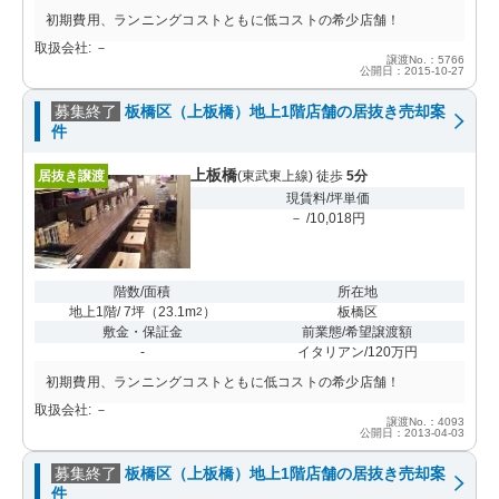
初期費用、ランニングコストともに低コストの希少店舗！
取扱会社: －
譲渡No.：5766
公開日：2015-10-27
募集終了
板橋区（上板橋）地上1階店舗の居抜き売却案
件
上板橋
居抜き譲渡
(東武東上線) 徒歩
5分
現賃料/坪単価
－ /10,018円
階数/面積
所在地
地上1階/ 7坪
（
23.1m
）
板橋区
2
敷金・保証金
前業態/希望譲渡額
-
イタリアン/120万円
初期費用、ランニングコストともに低コストの希少店舗！
取扱会社: －
譲渡No.：4093
公開日：2013-04-03
募集終了
板橋区（上板橋）地上1階店舗の居抜き売却案
件