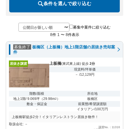
条件を選んで絞り込む
募集中案件に絞り込む
8
1
8
件
〜
件表示
募集終了
板橋区（上板橋）地上1階店舗の居抜き売却案
件
上板橋
居抜き譲渡
(東武東上線) 徒歩
2分
現賃料/坪単価
－ /12,129円
階数/面積
所在地
地上1階/ 9.069坪
（
29.98m
）
板橋区
2
敷金・保証金
前業態/希望譲渡額
-
イタリアン/100万円
上板橋駅徒歩2分！イタリアンレストラン居抜き物件！
取扱会社: －
譲渡No.：11316