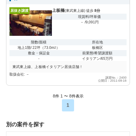
上板橋
居抜き譲渡
(東武東上線) 徒歩
8分
現賃料/坪単価
－ /9,091円
階数/面積
所在地
地上1階/ 22坪
（
73.0m
）
板橋区
2
敷金・保証金
前業態/希望譲渡額
-
イタリアン/65万円
東武東上線、上板橋イタリアン居抜店舗！
取扱会社: －
譲渡No.：2400
公開日：2011-09-16
8
1
8
件
〜
件表示
1
別の案件を探す