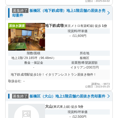
公開日：2025-04-02
募集終了
板橋区（地下鉄成増）地上1階店舗の居抜き売
却案件
地下鉄成増
居抜き譲渡
(東京メトロ有楽町線) 徒歩
1分
現賃料/坪単価
－ /11,609円
階数/面積
所在地
地上1階/ 29.185坪
（
96.48m
）
板橋区
2
敷金・保証金
前業態/希望譲渡額
-
イタリアン/200万円
地下鉄成増駅徒歩1分！イタリアンレストラン居抜き物件！
取扱会社: －
譲渡No.：9873
公開日：2023-05-25
募集終了
板橋区（大山）地上1階店舗の居抜き売却案件
大山
(東武東上線) 徒歩
5分
現賃料/坪単価
－ /12,500円