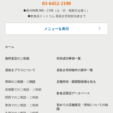
03-6452-2190
東京23区の専門料理の居抜き売却物件の案件一覧
杉並区の飲食店の居抜き売却物件の案件一覧
受付時間 9時～17時（土・日・祝祭日を除く）
東京23区の和食の居抜き売却物件の案件一覧
飲食店ドットコム 居抜き売却担当者まで
墨田区の飲食店の居抜き売却物件の案件一覧
東京23区の洋食の居抜き売却物件の案件一覧
品川区の飲食店の居抜き売却物件の案件一覧
メニューを表示
東京23区のその他の居抜き売却物件の案件一覧
大田区の飲食店の居抜き売却物件の案件一覧
ホーム
荒川区の飲食店の居抜き売却物件の案件一覧
無料査定のご依頼
売却成功事例一覧
中野区の飲食店の居抜き売却物件の案件一覧
居抜きプラスについて
居抜き売却物件の案件一覧
売却のご依頼・ご相談
店舗売却・譲渡額相場を知る
首都圏でのご相談・ご依頼
飲食店閉店データベース
関西でのご相談・ご依頼
初めての店舗査定・売却についての知
東海でのご相談・ご依頼
識
九州でのご相談・ご依頼