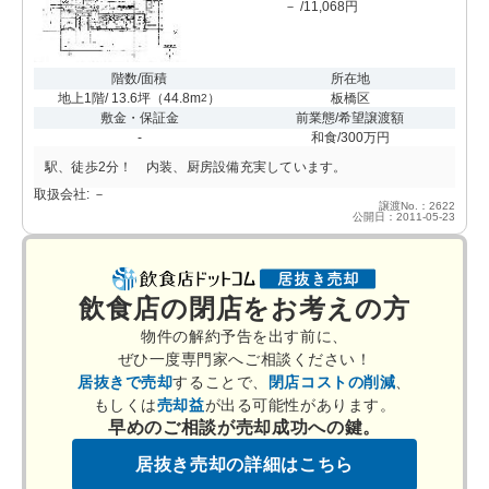
－ /11,068円
階数/面積
所在地
地上1階/ 13.6坪
（
44.8m
）
板橋区
2
敷金・保証金
前業態/希望譲渡額
-
和食/300万円
駅、徒歩2分！ 内装、厨房設備充実しています。
取扱会社: －
譲渡No.：2622
公開日：2011-05-23
飲食店の閉店をお考えの方
物件の解約予告を出す前に、
ぜひ一度専門家へご相談ください！
居抜きで売却
することで、
閉店コストの削減
、
もしくは
売却益
が出る可能性があります。
早めのご相談が売却成功への鍵。
居抜き売却の詳細はこちら