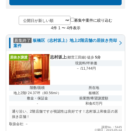
募集中案件に絞り込む
4
1
4
件
〜
件表示
募集終了
板橋区（志村坂上）地上2階店舗の居抜き売却
案件
志村坂上
居抜き譲渡
(都営三田線) 徒歩
5分
現賃料/坪単価
－ /11,744円
階数/面積
所在地
地上2階/ 24.37坪
（
80.56m
）
板橋区
2
敷金・保証金
前業態/希望譲渡額
-
和食/0万円
通り沿い、2階店舗ですが視認性は良好です！志村坂上和食店の居
抜き店舗！
取扱会社: －
譲渡No.：5445
公開日：2015-05-14