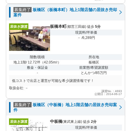
募集終了
板橋区（板橋本町）地上1階店舗の居抜き売却
案件
板橋本町
居抜き譲渡
(都営三田線) 徒歩
5分
現賃料/坪単価
－ /6,289円
階数/面積
所在地
地上1階/ 12.72坪
（
42.05m
）
板橋区
2
敷金・保証金
前業態/希望譲渡額
-
とんかつ/85万円
低コストで出店と運営が可能な希少譲渡情報です！
取扱会社: －
譲渡No.：4693
公開日：2014-06-17
募集終了
板橋区（中板橋）地上1階店舗の居抜き売却案
件
中板橋
居抜き譲渡
(東武東上線) 徒歩
2分
現賃料/坪単価