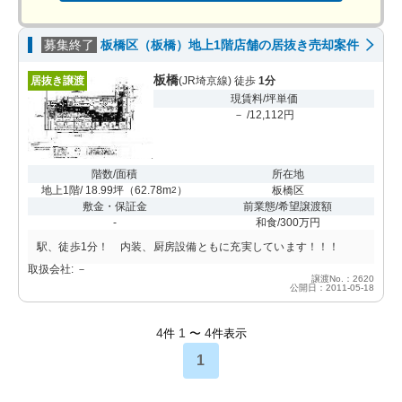
募集終了
板橋区（板橋）地上1階店舗の居抜き売却案件
板橋
居抜き譲渡
(JR埼京線) 徒歩
1分
現賃料/坪単価
－ /12,112円
階数/面積
所在地
地上1階/ 18.99坪
（
62.78m
）
板橋区
2
敷金・保証金
前業態/希望譲渡額
-
和食/300万円
駅、徒歩1分！ 内装、厨房設備ともに充実しています！！！
取扱会社: －
譲渡No.：2620
公開日：2011-05-18
4
1
4
件
〜
件表示
1