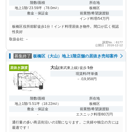
階数/面積
所在地
地上1階/ 23.59坪
（
78.0m
）
板橋区
2
敷金・保証金
前業態/希望譲渡額
-
インド料理/54万円
板橋区役所前駅徒歩1分！インド料理居抜き物件。間口が広く視認
性良好
取扱会社: －
譲渡No.：6177
公開日：2016-12-12
募集終了
板橋区（大山）地上1階店舗の居抜き売却案件
大山
居抜き譲渡
(東武東上線) 徒歩
5分
現賃料/坪単価
－ /19,958円
階数/面積
所在地
地上1階/ 5.51坪
（
18.22m
）
板橋区
2
敷金・保証金
前業態/希望譲渡額
-
エスニック料理/80万円
通行量の多い商店街沿いの1階になります。ご夫婦や独立の方には
最適です！