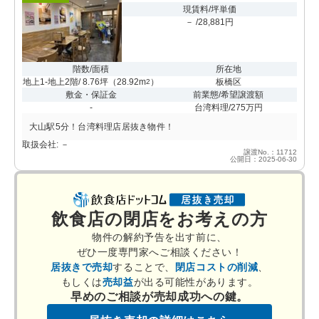
現賃料/坪単価
－ /28,881円
階数/面積
所在地
地上1-地上2階/ 8.76坪
（
28.92m
）
板橋区
2
敷金・保証金
前業態/希望譲渡額
-
台湾料理/275万円
大山駅5分！台湾料理店居抜き物件！
取扱会社: －
譲渡No.：11712
公開日：2025-06-30
飲食店の閉店をお考えの方
物件の解約予告を出す前に、
ぜひ一度専門家へご相談ください！
居抜きで売却
することで、
閉店コストの削減
、
もしくは
売却益
が出る可能性があります。
早めのご相談が売却成功への鍵。