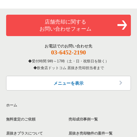
専門料理の居抜き売却物件の案件一覧
豊島区の飲食店の居抜き売却物件の案件一覧
東京23区のカラオケ・パブ・スナックの居抜き売却物件の案件
一覧
板橋区の和食の居抜き売却物件の案件一覧
和食の居抜き売却物件の案件一覧
文京区の飲食店の居抜き売却物件の案件一覧
店舗売却に関する
東京23区のバーの居抜き売却物件の案件一覧
板橋区の洋食の居抜き売却物件の案件一覧
お問い合わせフォーム
洋食の居抜き売却物件の案件一覧
北区の飲食店の居抜き売却物件の案件一覧
東京23区の居酒屋・ダイニングバーの居抜き売却物件の案件一
板橋区のその他の居抜き売却物件の案件一覧
覧
その他の居抜き売却物件の案件一覧
江戸川区の飲食店の居抜き売却物件の案件一覧
お電話でのお問い合わせ先
03-6452-2190
東京23区の専門料理の居抜き売却物件の案件一覧
杉並区の飲食店の居抜き売却物件の案件一覧
受付時間 9時～17時（土・日・祝祭日を除く）
東京23区の和食の居抜き売却物件の案件一覧
飲食店ドットコム 居抜き売却担当者まで
墨田区の飲食店の居抜き売却物件の案件一覧
東京23区の洋食の居抜き売却物件の案件一覧
品川区の飲食店の居抜き売却物件の案件一覧
メニューを表示
東京23区のその他の居抜き売却物件の案件一覧
大田区の飲食店の居抜き売却物件の案件一覧
ホーム
荒川区の飲食店の居抜き売却物件の案件一覧
無料査定のご依頼
売却成功事例一覧
中野区の飲食店の居抜き売却物件の案件一覧
居抜きプラスについて
居抜き売却物件の案件一覧