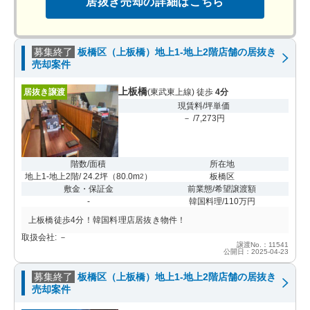
居抜き売却の詳細はこちら
募集終了
板橋区（上板橋）地上1-地上2階店舗の居抜き
売却案件
上板橋
居抜き譲渡
(東武東上線) 徒歩
4分
現賃料/坪単価
－ /7,273円
階数/面積
所在地
地上1-地上2階/ 24.2坪
（
80.0m
）
板橋区
2
敷金・保証金
前業態/希望譲渡額
-
韓国料理/110万円
上板橋徒歩4分！韓国料理店居抜き物件！
取扱会社: －
譲渡No.：11541
公開日：2025-04-23
募集終了
板橋区（上板橋）地上1-地上2階店舗の居抜き
売却案件