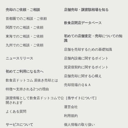
売却のご依頼・ご相談
店舗売却・譲渡額相場を知る
首都圏でのご相談・ご依頼
飲食店閉店データベース
関西でのご相談・ご依頼
初めての店舗査定・売却についての知
東海でのご相談・ご依頼
識
九州でのご相談・ご依頼
店舗を売却するための基礎知識
ニュースリリース
店舗内設備に関するポイント
賃貸借契約に関するポイント
初めてご利用になる方へ
店舗売却に関する心構え
飲食店ドットコム 居抜き売却とは
売却現場のＱ＆Ａ
特徴〜支持される2つの理由
譲渡情報として飲食店ドットコムで公
［当サイトについて］
開されます
運営会社
よくある質問
利用規約
サービスについて
個人情報の取り扱い