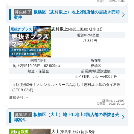
公開日：2026-03-04
募集終了
板橋区（志村坂上）地上2階店舗の居抜き売却
案件
志村坂上
居抜きプラス
(都営三田線) 徒歩
2分
現賃料/坪単価
－ /7,882円
階数/面積
所在地
地上2階/ 19.03坪
（
62.909m
）
板橋区
2
敷金・保証金
前業態/希望譲渡額
-
タイ料理、カレー/400万円
＜駅徒歩2分！＞レンタル・リース品なし！志村坂上駅のタイ料理
(2F/19.03坪)
取扱会社: －
譲渡No.：11697
公開日：2025-10-10
募集終了
板橋区（大山）地上1-地上2階店舗の居抜き売
却案件
大山
居抜き譲渡
(東武東上線) 徒歩
5分