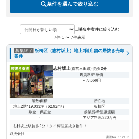
条件を選んで絞り込む
募集中案件に絞り込む
7
1
7
件
〜
件表示
募集終了
板橋区（志村坂上）地上2階店舗の居抜き売却
案件
志村坂上
居抜き譲渡
(都営三田線) 徒歩
2分
現賃料/坪単価
－ /8,669円
階数/面積
所在地
地上2階/ 19.033坪
（
62.92m
）
板橋区
2
敷金・保証金
前業態/希望譲渡額
-
アジア料理/220万円
志村坂上駅徒歩2分！タイ料理居抜き物件！
取扱会社: －
譲渡No.：12106