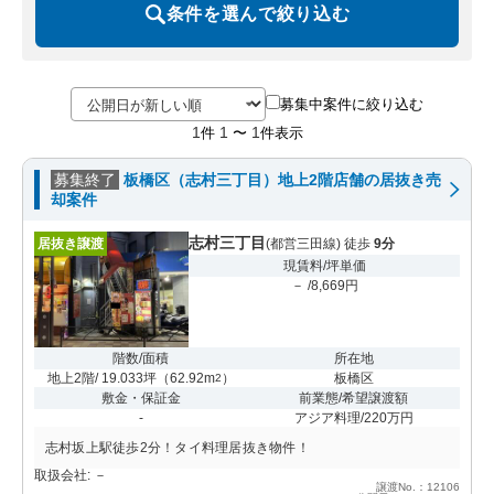
条件を選んで絞り込む
募集中案件に絞り込む
1
1
1
件
〜
件表示
募集終了
板橋区（志村三丁目）地上2階店舗の居抜き売
却案件
志村三丁目
居抜き譲渡
(都営三田線) 徒歩
9分
現賃料/坪単価
－ /8,669円
階数/面積
所在地
地上2階/ 19.033坪
（
62.92m
）
板橋区
2
敷金・保証金
前業態/希望譲渡額
-
アジア料理/220万円
志村坂上駅徒歩2分！タイ料理居抜き物件！
取扱会社: －
譲渡No.：12106