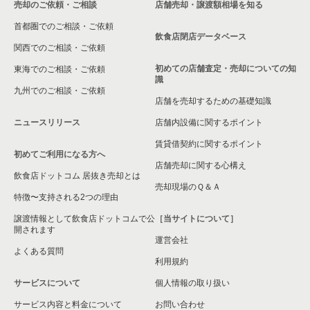
売却のご依頼・ご相談
店舗売却・譲渡額相場を知る
首都圏でのご相談・ご依頼
飲食店閉店データベース
関西でのご相談・ご依頼
初めての店舗査定・売却についての知
東海でのご相談・ご依頼
識
九州でのご相談・ご依頼
店舗を売却するための基礎知識
ニュースリリース
店舗内設備に関するポイント
賃貸借契約に関するポイント
初めてご利用になる方へ
店舗売却に関する心構え
飲食店ドットコム 居抜き売却とは
売却現場のＱ＆Ａ
特徴〜支持される2つの理由
譲渡情報として飲食店ドットコムで公
［当サイトについて］
開されます
運営会社
よくある質問
利用規約
サービスについて
個人情報の取り扱い
サービス内容と料金について
お問い合わせ