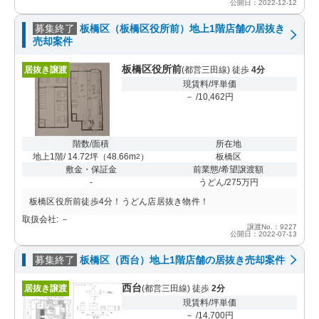
公開日：2022-12-12
募集終了
板橋区（板橋区役所前）地上1階店舗の居抜き
売却案件
板橋区役所前
居抜き譲渡
(都営三田線) 徒歩
4分
現賃料/坪単価
－ /10,462円
階数/面積
所在地
地上1階/ 14.72坪
（
48.66m
）
板橋区
2
敷金・保証金
前業態/希望譲渡額
-
うどん/275万円
板橋区役所前徒歩4分！うどん店居抜き物件！
取扱会社: －
譲渡No.：9227
公開日：2022-07-13
募集終了
板橋区（西台）地上1階店舗の居抜き売却案件
西台
居抜き譲渡
(都営三田線) 徒歩
2分
現賃料/坪単価
－ /14,700円