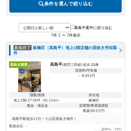
条件を選んで絞り込む
募集中案件に絞り込む
7
1
7
件
〜
件表示
募集終了
板橋区（高島平）地上1階店舗の居抜き売却案
件
高島平
居抜き譲渡
(都営三田線) 徒歩
11分
現賃料/坪単価
－ /6,651円
階数/面積
所在地
地上1階/ 27.56坪
（
91.11m
）
板橋区
2
敷金・保証金
前業態/希望譲渡額
-
蕎麦/38.5万円
高島平駅徒歩11分！そば店居抜き物件！
取扱会社: －
譲渡No.：9551