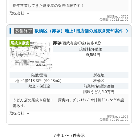
長年営業してきた蕎麦屋の譲渡情報です！
取扱会社: －
譲渡No.：3729
公開日：2012-11-09
募集終了
板橋区（赤塚）地上1階店舗の居抜き売却案件
赤塚
居抜き譲渡
(西武有楽町線) 徒歩
8分
現賃料/坪単価
－ /9,584円
階数/面積
所在地
地上1階/ 18.3坪
（
60.48m
）
板橋区
2
敷金・保証金
前業態/希望譲渡額
-
讃岐うどん/40万円
うどん店の居抜き店舗！ 厨房内、ｸﾞﾘｽﾄﾗｯﾌﾟや排気ﾀﾞｸﾄなどの設
備あり。
取扱会社: －
譲渡No.：1927
公開日：2010-11-29
7
1
7
件
〜
件表示