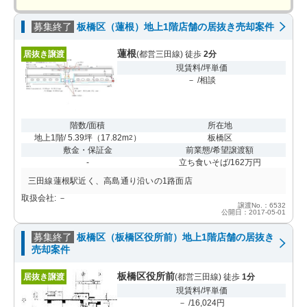
募集終了
板橋区（蓮根）地上1階店舗の居抜き売却案件
蓮根
居抜き譲渡
(都営三田線) 徒歩
2分
現賃料/坪単価
－ /相談
階数/面積
所在地
地上1階/ 5.39坪
（
17.82m
）
板橋区
2
敷金・保証金
前業態/希望譲渡額
-
立ち食いそば/162万円
三田線蓮根駅近く、高島通り沿いの1路面店
取扱会社: －
譲渡No.：6532
公開日：2017-05-01
募集終了
板橋区（板橋区役所前）地上1階店舗の居抜き
売却案件
板橋区役所前
居抜き譲渡
(都営三田線) 徒歩
1分
現賃料/坪単価
－ /16,024円