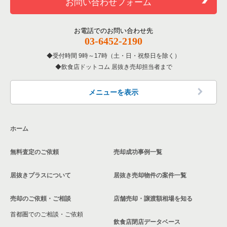
お問い合わせフォーム
洋食の居抜き売却物件の案件一覧
北区の飲食店の居抜き売却物件の案件一覧
東京23区の居酒屋・ダイニングバーの居抜き売却物件の案件一
板橋区のその他の居抜き売却物件の案件一覧
覧
その他の居抜き売却物件の案件一覧
江戸川区の飲食店の居抜き売却物件の案件一覧
お電話でのお問い合わせ先
03-6452-2190
東京23区の専門料理の居抜き売却物件の案件一覧
杉並区の飲食店の居抜き売却物件の案件一覧
受付時間 9時～17時（土・日・祝祭日を除く）
東京23区の和食の居抜き売却物件の案件一覧
飲食店ドットコム 居抜き売却担当者まで
墨田区の飲食店の居抜き売却物件の案件一覧
東京23区の洋食の居抜き売却物件の案件一覧
品川区の飲食店の居抜き売却物件の案件一覧
メニューを表示
東京23区のその他の居抜き売却物件の案件一覧
大田区の飲食店の居抜き売却物件の案件一覧
ホーム
荒川区の飲食店の居抜き売却物件の案件一覧
無料査定のご依頼
売却成功事例一覧
中野区の飲食店の居抜き売却物件の案件一覧
居抜きプラスについて
居抜き売却物件の案件一覧
売却のご依頼・ご相談
店舗売却・譲渡額相場を知る
首都圏でのご相談・ご依頼
飲食店閉店データベース