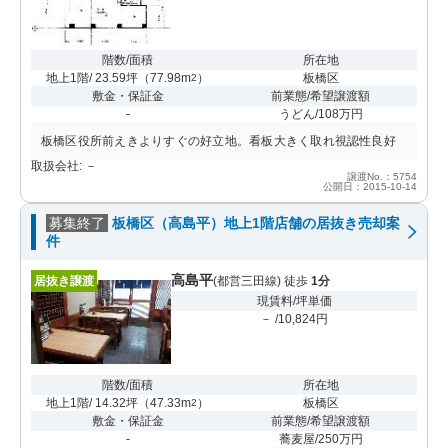
階数/面積
所在地
地上1階/ 23.59坪
（
77.98m
）
板橋区
2
敷金・保証金
前業態/希望譲渡額
-
うどん/108万円
板橋区役所前えきよりすぐの好立地。看板大きく取れ視認性良好
取扱会社: －
譲渡No.：5754
公開日：2015-10-14
募集終了
板橋区（高島平）地上1階店舗の居抜き売却案
件
高島平
居抜き譲渡
(都営三田線) 徒歩
1分
現賃料/坪単価
－ /10,824円
階数/面積
所在地
地上1階/ 14.32坪
（
47.33m
）
板橋区
2
敷金・保証金
前業態/希望譲渡額
-
蕎麦屋/250万円