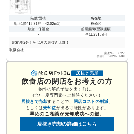
階数/面積
所在地
地上1階/ 12.71坪
（
42.02m
）
板橋区
2
敷金・保証金
前業態/希望譲渡額
-
そば/231万円
駅徒歩2分！そば屋の居抜き店舗！
取扱会社: －
譲渡No.：7727
公開日：2020-01-09
飲食店の閉店をお考えの方
物件の解約予告を出す前に、
ぜひ一度専門家へご相談ください！
居抜きで売却
することで、
閉店コストの削減
、
もしくは
売却益
が出る可能性があります。
早めのご相談が売却成功への鍵。
居抜き売却の詳細はこちら