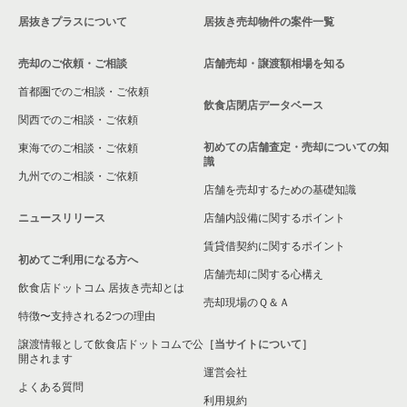
居抜きプラスについて
居抜き売却物件の案件一覧
売却のご依頼・ご相談
店舗売却・譲渡額相場を知る
首都圏でのご相談・ご依頼
飲食店閉店データベース
関西でのご相談・ご依頼
初めての店舗査定・売却についての知
東海でのご相談・ご依頼
識
九州でのご相談・ご依頼
店舗を売却するための基礎知識
ニュースリリース
店舗内設備に関するポイント
賃貸借契約に関するポイント
初めてご利用になる方へ
店舗売却に関する心構え
飲食店ドットコム 居抜き売却とは
売却現場のＱ＆Ａ
特徴〜支持される2つの理由
譲渡情報として飲食店ドットコムで公
［当サイトについて］
開されます
運営会社
よくある質問
利用規約