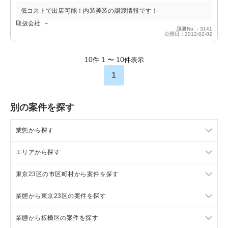
低コストで出店可能！内装美装の譲渡情報です！
取扱会社: －
譲渡No.：3141
公開日：2012-02-02
10
1
10
件
〜
件表示
1
別の案件を探す
業態から探す
エリアから探す
ラーメンの居抜き売却物件の案件一覧
東京23区の市区町村から案件を探す
フランス料理の居抜き売却物件の案件一覧
東京23区の飲食店の居抜き売却物件の案件一覧
業態から東京23区の案件を探す
イタリア料理の居抜き売却物件の案件一覧
東京都下の飲食店の居抜き売却物件の案件一覧
目黒区の飲食店の居抜き売却物件の案件一覧
業態から板橋区の案件を探す
中華の居抜き売却物件の案件一覧
千葉県の飲食店の居抜き売却物件の案件一覧
渋谷区の飲食店の居抜き売却物件の案件一覧
東京23区のラーメンの居抜き売却物件の案件一覧