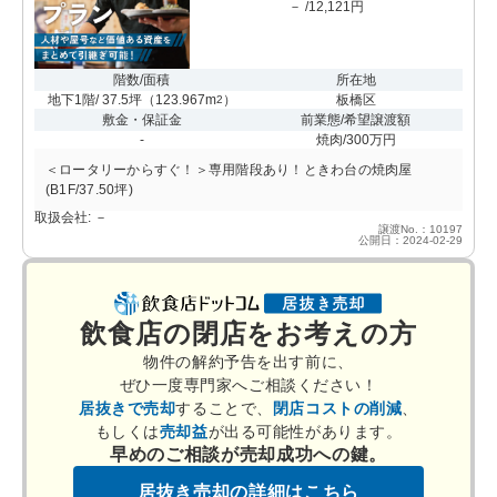
－ /12,121円
階数/面積
所在地
地下1階/ 37.5坪
（
123.967m
）
板橋区
2
敷金・保証金
前業態/希望譲渡額
-
焼肉/300万円
＜ロータリーからすぐ！＞専用階段あり！ときわ台の焼肉屋
(B1F/37.50坪)
取扱会社: －
譲渡No.：10197
公開日：2024-02-29
飲食店の閉店をお考えの方
物件の解約予告を出す前に、
ぜひ一度専門家へご相談ください！
居抜きで売却
することで、
閉店コストの削減
、
もしくは
売却益
が出る可能性があります。
早めのご相談が売却成功への鍵。
居抜き売却の詳細はこちら