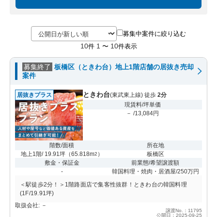
募集中案件に絞り込む
10
1
10
件
〜
件表示
募集終了
板橋区（ときわ台）地上1階店舗の居抜き売却
案件
ときわ台
居抜きプラス
(東武東上線) 徒歩
2分
現賃料/坪単価
－ /13,084円
階数/面積
所在地
地上1階/ 19.91坪
（
65.818m
）
板橋区
2
敷金・保証金
前業態/希望譲渡額
-
韓国料理・焼肉・居酒屋/250万円
＜駅徒歩2分！＞1階路面店で集客性抜群！ときわ台の韓国料理
(1F/19.91坪)
取扱会社: －
譲渡No.：11795
公開日：2025-09-25