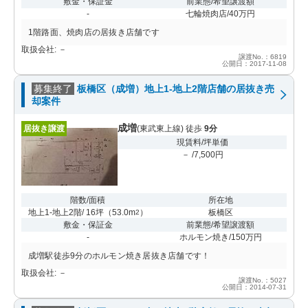
敷金・保証金
前業態/希望譲渡額
-
七輪焼肉店/40万円
1階路面、焼肉店の居抜き店舗です
取扱会社: －
譲渡No.：6819
公開日：2017-11-08
募集終了
板橋区（成増）地上1-地上2階店舗の居抜き売
却案件
成増
居抜き譲渡
(東武東上線) 徒歩
9分
現賃料/坪単価
－ /7,500円
階数/面積
所在地
地上1-地上2階/ 16坪
（
53.0m
）
板橋区
2
敷金・保証金
前業態/希望譲渡額
-
ホルモン焼き/150万円
成増駅徒歩9分のホルモン焼き居抜き店舗です！
取扱会社: －
譲渡No.：5027
公開日：2014-07-31