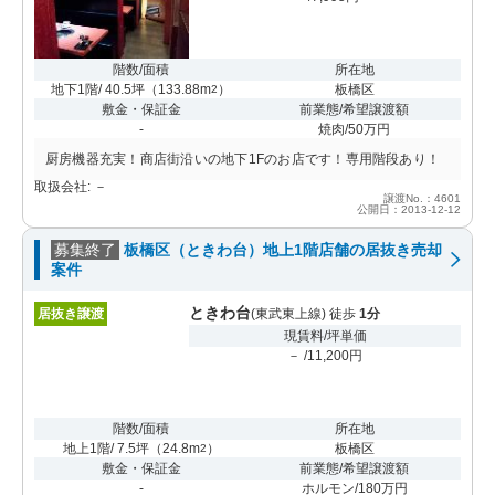
階数/面積
所在地
地下1階/ 40.5坪
（
133.88m
）
板橋区
2
敷金・保証金
前業態/希望譲渡額
-
焼肉/50万円
厨房機器充実！商店街沿いの地下1Fのお店です！専用階段あり！
取扱会社: －
譲渡No.：4601
公開日：2013-12-12
募集終了
板橋区（ときわ台）地上1階店舗の居抜き売却
案件
ときわ台
居抜き譲渡
(東武東上線) 徒歩
1分
現賃料/坪単価
－ /11,200円
階数/面積
所在地
地上1階/ 7.5坪
（
24.8m
）
板橋区
2
敷金・保証金
前業態/希望譲渡額
-
ホルモン/180万円