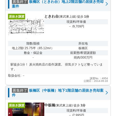
募集終了
板橋区（ときわ台）地上2階店舗の居抜き売却
案件
ときわ台
居抜き譲渡
(東武東上線) 徒歩
1分
現賃料/坪単価
－ /9,709円
階数/面積
所在地
地上2階/ 25.75坪
（
85.12m
）
板橋区
2
敷金・保証金
前業態/希望譲渡額
-
焼肉/300万円
駅徒歩1分！ 炭火焼肉店の造作譲渡。 排気ダクトなど整っていま
す。
取扱会社: －
譲渡No.：4954
公開日：2014-06-16
募集終了
板橋区（中板橋）地下1階店舗の居抜き売却案
件
中板橋
居抜き譲渡
(東武東上線) 徒歩
3分
現賃料/坪単価
－ /7,995円