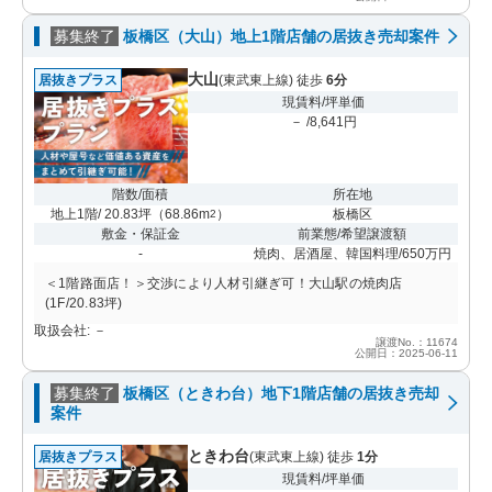
募集終了
板橋区（大山）地上1階店舗の居抜き売却案件
大山
居抜きプラス
(東武東上線) 徒歩
6分
現賃料/坪単価
－ /8,641円
階数/面積
所在地
地上1階/ 20.83坪
（
68.86m
）
板橋区
2
敷金・保証金
前業態/希望譲渡額
-
焼肉、居酒屋、韓国料理/650万円
＜1階路面店！＞交渉により人材引継ぎ可！大山駅の焼肉店
(1F/20.83坪)
取扱会社: －
譲渡No.：11674
公開日：2025-06-11
募集終了
板橋区（ときわ台）地下1階店舗の居抜き売却
案件
ときわ台
居抜きプラス
(東武東上線) 徒歩
1分
現賃料/坪単価