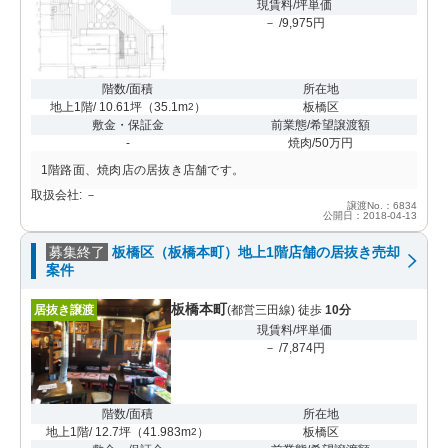
現賃料/坪単価
－ /9,975円
階数/面積
所在地
地上1階/ 10.61坪
（
35.1m
）
板橋区
2
敷金・保証金
前業態/希望譲渡額
-
焼肉/50万円
1階路面、焼肉店の居抜き店舗です。
取扱会社: －
譲渡No.：6834
公開日：2018-04-13
募集終了
板橋区（板橋本町）地上1階店舗の居抜き売却
案件
板橋本町
居抜き譲渡
(都営三田線) 徒歩
10分
現賃料/坪単価
－ /7,874円
階数/面積
所在地
地上1階/ 12.7坪
（
41.983m
）
板橋区
2