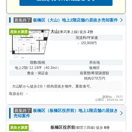
募集終了
板橋区（大山）地上2階店舗の居抜き売却案件
大山
居抜き譲渡
(東武東上線) 徒歩
2分
現賃料/坪単価
－ /20,909円
階数/面積
所在地
地上2階/ 12.19坪
（
40.3m
）
板橋区
2
敷金・保証金
前業態/希望譲渡額
-
焼肉/270万円
大山駅から徒歩2分！焼肉居抜き物件。重飲食可。
取扱会社: －
譲渡No.：7577
公開日：2019-01-10
募集終了
板橋区（板橋区役所前）地上1階店舗の居抜き
売却案件
板橋区役所前
居抜き譲渡
(都営三田線) 徒歩
8分