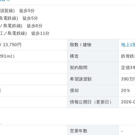
横須賀線) 徒歩5分
島電鉄線) 徒歩5分
ノ島電鉄線) 徒歩8分
江ノ島電鉄線) 徒歩11分
/ 13,750円
階数 / 建物
地上1
281m
）
構造
鉄骨鉄
2
契約期間
定借3
希望譲渡額
390万
月
償却
20％
情報公開日（更新日）
2026-
報
営業年数
-