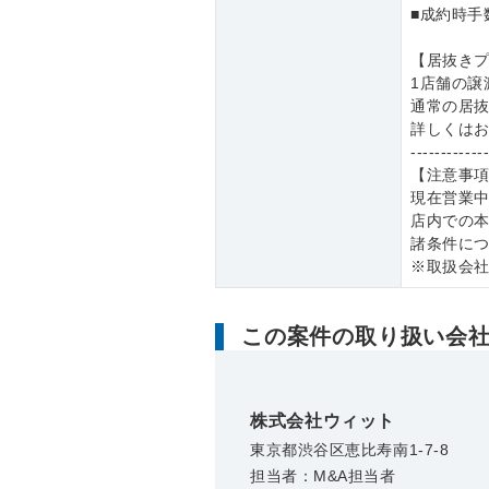
■成約時手
【居抜き
1店舗の譲
通常の居
詳しくは
------------
【注意事
現在営業
店内での
諸条件に
※取扱会
この案件の取り扱い会
株式会社ウィット
東京都渋谷区恵比寿南1-7-8
担当者：M&A担当者