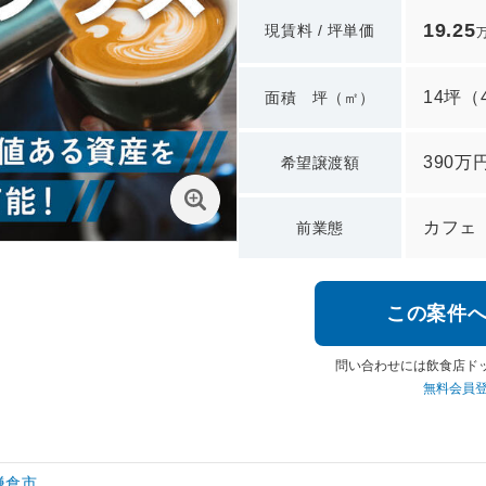
19.25
現賃料 / 坪単価
14坪
（
面積 坪（㎡）
390万
希望譲渡額
カフェ
前業態
この案件
問い合わせには飲食店ド
無料会員
鎌倉市