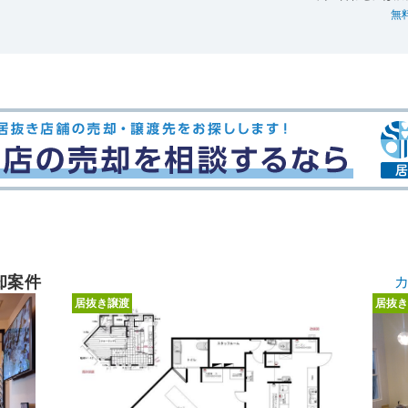
無
却案件
居抜き譲渡
居抜き