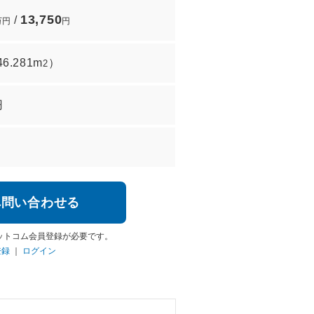
13,750
/
万円
円
46.281m
）
2
円
へ問い合わせる
ットコム会員登録が必要です。
登録
｜
ログイン