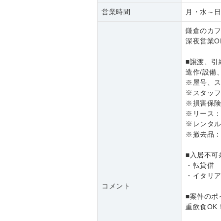
営業時間
月・水～日 11
鎌倉のカフ
深夜営業O
■譲渡、引
造作/設備
※屋号、
※スタッ
※損害保
※リース：
※レンタ
※撤去品
■入居不可
・転貸借
・イタリ
コメント
■案件のポ
重飲食OK