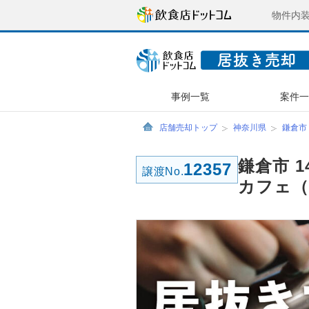
物件内
事例一覧
案件
店舗売却トップ
神奈川県
鎌倉市
鎌倉市 
12357
譲渡No.
カフェ（