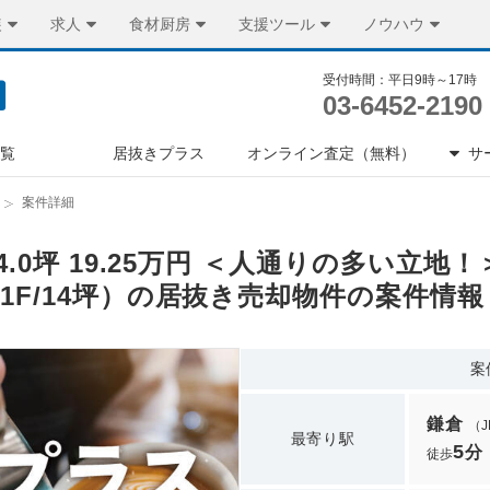
装
求人
食材厨房
支援ツール
ノウハウ
受付時間：平日9時～17時
03-6452-2190
一覧
居抜きプラス
オンライン査定（無料）
サ
案件詳細
14.0坪 19.25万円 ＜人通りの多い立
1F/14坪）の居抜き売却物件の案件情報
案
鎌倉
（
最寄り駅
5
分
徒歩