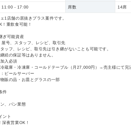
:00 - 17:00
席数
14席
ェ1店舗の居抜きプラス案件です。
K！重飲食可能！
継ぎ可能資産
、屋号、スタッフ、レシピ、取引先
スタッフ、レシピ、取引先は引き継がないことも可能です。
フ継続の保証等はありません。
険加入必須
冷蔵庫・冷凍庫・コールドテーブル（月27,000円）→売主様にて完
ル：ビールサーバー
：物販の品・お皿とグラスの一部
条件
アン、パン業態
イント
！深夜営業OK！