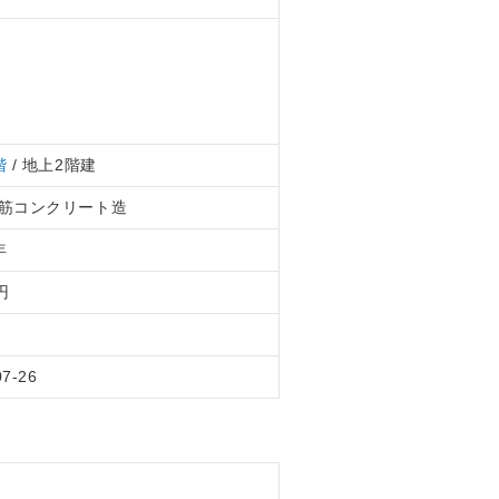
階
/ 地上2階建
筋コンクリート造
年
円
07-26