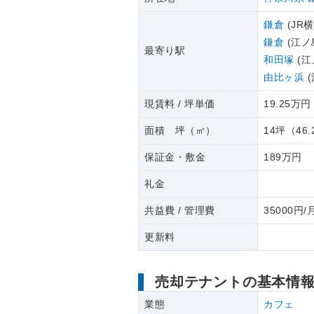
鎌倉
(JR
鎌倉
(江ノ
最寄り駅
和田塚
(江
由比ヶ浜
(
現賃料 / 坪単価
19.25万円 
面積 坪（㎡）
14坪
（
46.
保証金・敷金
189万円
礼金
共益費 / 管理費
35000円/
更新料
売却テナントの基本情
業態
カフェ