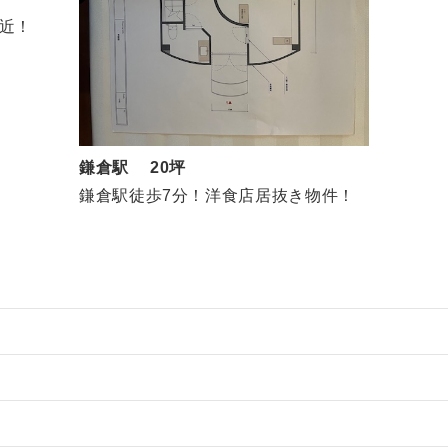
近！
）
鎌倉駅 20坪
鎌倉駅徒歩7分！洋食店居抜き物件！
物件の案件一覧
売却物件の案件一覧
件の案件一覧