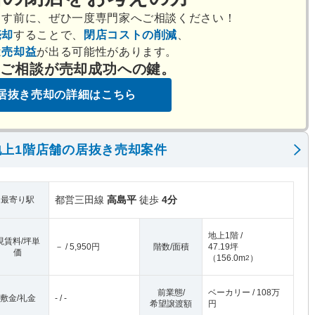
出す前に、ぜひ一度専門家へご相談ください！
売却
することで、
閉店コストの削減
、
は
売却益
が出る可能性があります。
のご相談が売却成功への鍵。
居抜き売却の詳細はこちら
上1階店舗の居抜き売却案件
都営三田線
高島平
徒歩
4分
最寄り駅
地上1階 /
現賃料/坪単
－ / 5,950円
階数/面積
47.19坪
価
（
156.0m
）
2
前業態/
ベーカリー / 108万
敷金/礼金
- / -
希望譲渡額
円