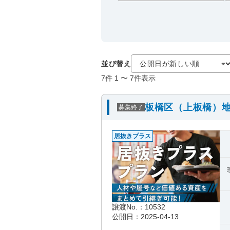
並び替え
7
件
1
〜
7
件表示
板橋区（上板橋）地
募集終了
居抜きプラス
譲渡No.：10532
公開日：2025-04-13