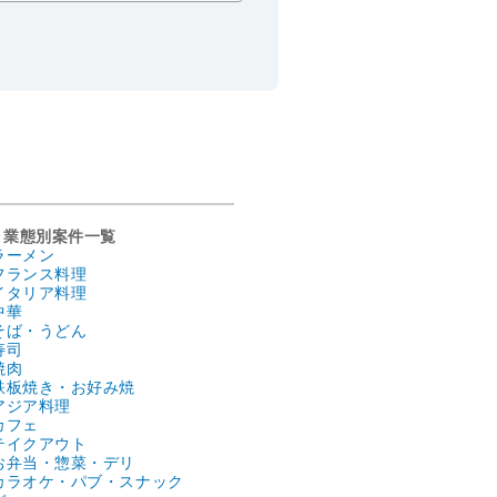
業態別案件一覧
ラーメン
フランス料理
イタリア料理
中華
そば・うどん
寿司
焼肉
鉄板焼き・お好み焼
アジア料理
カフェ
テイクアウト
お弁当・惣菜・デリ
カラオケ・パブ・スナック