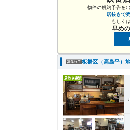
物件の解約予告を
居抜きで
もしく
早め
板橋区（高島平）地
募集終了
居抜き譲渡