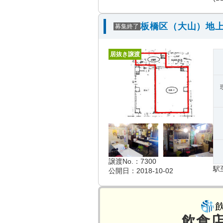
板橋区（大山）地上
募集終了
居抜き譲渡
譲渡No.：7300
駅
公開日：2018-10-02
飲食