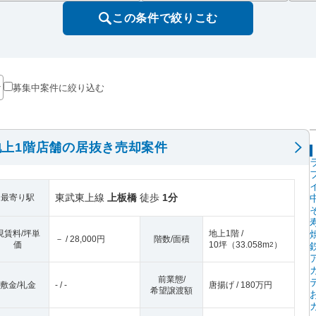
この条件で絞りこむ
募集中案件に絞り込む
上1階店舗の居抜き売却案件
東武東上線
上板橋
徒歩
1分
最寄り駅
現賃料/坪単
地上1階 /
－ / 28,000円
階数/面積
価
10坪
（
33.058m
）
2
前業態/
敷金/礼金
- / -
唐揚げ / 180万円
希望譲渡額