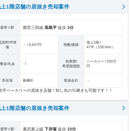
上1階店舗の居抜き売却案件
都営三田線
高島平
徒歩
3分
最寄り駅
現賃料/坪単
地上1階 /
－ / 6,637円
階数/面積
価
47坪
（
156.0m
）
2
前業態/
ベーカリー / 250万
敷金/礼金
- / -
希望譲渡額
円
所在地
板橋区
取扱会社
－
島平ベーカリーの居抜き店舗！卸し先の引継ぎも可能です！！
上1階店舗の居抜き売却案件
東武東上線
下赤塚
徒歩
10分
最寄り駅