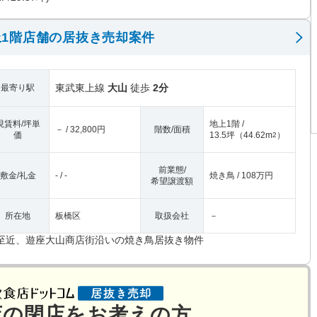
1階店舗の居抜き売却案件
東武東上線
大山
徒歩
2分
最寄り駅
現賃料/坪単
地上1階 /
－ / 32,800円
階数/面積
価
13.5坪
（
44.62m
）
2
前業態/
敷金/礼金
- / -
焼き鳥 / 108万円
希望譲渡額
所在地
板橋区
取扱会社
－
至近、遊座大山商店街沿いの焼き鳥居抜き物件
店の閉店をお考えの方