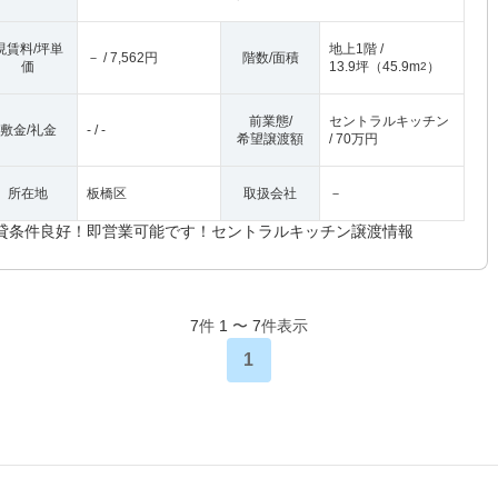
現賃料/坪単
地上1階 /
－ / 7,562円
階数/面積
価
13.9坪
（
45.9m
）
2
前業態/
セントラルキッチン
敷金/礼金
- / -
希望譲渡額
/ 70万円
所在地
板橋区
取扱会社
－
貸条件良好！即営業可能です！セントラルキッチン譲渡情報
7
件
1
〜
7
件表示
1