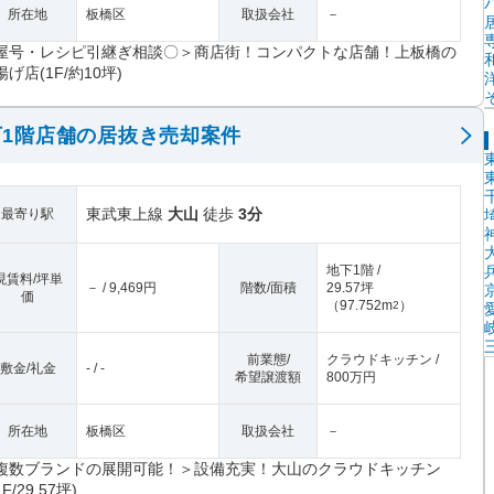
所在地
板橋区
取扱会社
－
屋号・レシピ引継ぎ相談〇＞商店街！コンパクトな店舗！上板橋の
揚げ店(1F/約10坪)
1階店舗の居抜き売却案件
東武東上線
大山
徒歩
3分
最寄り駅
地下1階 /
現賃料/坪単
－ / 9,469円
階数/面積
29.57坪
価
（
97.752m
）
2
前業態/
クラウドキッチン /
敷金/礼金
- / -
希望譲渡額
800万円
所在地
板橋区
取扱会社
－
複数ブランドの展開可能！＞設備充実！大山のクラウドキッチン
1F/29.57坪)