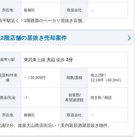
所在地
板橋区
取扱会社
－
島平駅近く！1階路面のベーカリ居抜き店舗。
2階店舗の居抜き売却案件
東武東上線
大山
徒歩
2分
最寄り駅
現賃料/坪単
地上2階 /
－ / 20,909円
階数/面積
価
12.19坪
（
40.3m
）
2
前業態/
敷金/礼金
- / -
焼き鳥 / 相談
希望譲渡額
所在地
板橋区
取扱会社
－
山駅2分、遊座大山商店街沿い！美内装居酒屋居抜き物件。