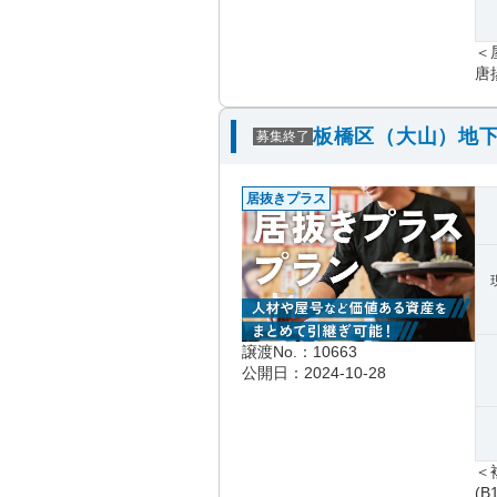
＜
唐
板橋区（大山）地下
募集終了
居抜きプラス
譲渡No.：10663
公開日：2024-10-28
＜
(B