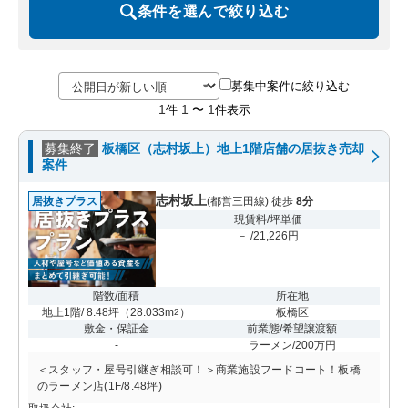
条件を選んで絞り込む
募集中案件に絞り込む
1
1
1
件
〜
件表示
募集終了
板橋区（志村坂上）地上1階店舗の居抜き売却
案件
志村坂上
居抜きプラス
(都営三田線) 徒歩
8分
現賃料/坪単価
－ /21,226円
階数/面積
所在地
地上1階/ 8.48坪
（
28.033m
）
板橋区
2
敷金・保証金
前業態/希望譲渡額
-
ラーメン/200万円
＜スタッフ・屋号引継ぎ相談可！＞商業施設フードコート！板橋
のラーメン店(1F/8.48坪)