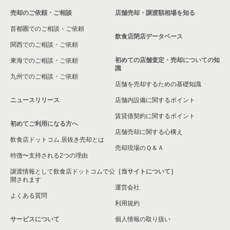
売却のご依頼・ご相談
店舗売却・譲渡額相場を知る
首都圏でのご相談・ご依頼
飲食店閉店データベース
関西でのご相談・ご依頼
初めての店舗査定・売却についての知
東海でのご相談・ご依頼
識
九州でのご相談・ご依頼
店舗を売却するための基礎知識
ニュースリリース
店舗内設備に関するポイント
賃貸借契約に関するポイント
初めてご利用になる方へ
店舗売却に関する心構え
飲食店ドットコム 居抜き売却とは
売却現場のＱ＆Ａ
特徴〜支持される2つの理由
譲渡情報として飲食店ドットコムで公
［当サイトについて］
開されます
運営会社
よくある質問
利用規約
サービスについて
個人情報の取り扱い