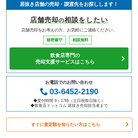
居抜き店舗の売却・譲渡先をお探しします！
寿司の居抜き売却物件の案件一覧
神奈川県の飲食店の居抜き売却物件の案件一覧
新宿区の飲食店の居抜き売却物件の案件一覧
東京23区のイタリア料理の居抜き売却物件の案件一覧
志村坂上駅の中華の居抜き売却物件の案件一覧
店舗売却
相談をしたい
の
焼肉の居抜き売却物件の案件一覧
大阪府の飲食店の居抜き売却物件の案件一覧
葛飾区の飲食店の居抜き売却物件の案件一覧
東京23区の中華の居抜き売却物件の案件一覧
志村坂上駅のアジア料理の居抜き売却物件の案件一覧
店舗売却をお考えの方、お気軽にご連絡ください。
鉄板焼き・お好み焼の居抜き売却物件の案件一覧
兵庫県の飲食店の居抜き売却物件の案件一覧
中央区の飲食店の居抜き売却物件の案件一覧
東京23区のそば・うどんの居抜き売却物件の案件一覧
志村坂上駅のカフェの居抜き売却物件の案件一覧
秘密厳守
相談無料
アジア料理の居抜き売却物件の案件一覧
京都府の飲食店の居抜き売却物件の案件一覧
江東区の飲食店の居抜き売却物件の案件一覧
東京23区の寿司の居抜き売却物件の案件一覧
志村坂上駅のカラオケ・パブ・スナックの居抜き売却物件の案
件一覧
飲食店専門の
カフェの居抜き売却物件の案件一覧
愛知県の飲食店の居抜き売却物件の案件一覧
千代田区の飲食店の居抜き売却物件の案件一覧
東京23区の焼肉の居抜き売却物件の案件一覧
売却支援サービスはこちら
志村坂上駅の居酒屋・ダイニングバーの居抜き売却物件の案件
一覧
テイクアウトの居抜き売却物件の案件一覧
岐阜県の飲食店の居抜き売却物件の案件一覧
港区の飲食店の居抜き売却物件の案件一覧
東京23区の鉄板焼き・お好み焼の居抜き売却物件の案件一覧
お電話でのお問い合わせ
志村坂上駅の和食の居抜き売却物件の案件一覧
お弁当・惣菜・デリの居抜き売却物件の案件一覧
三重県の飲食店の居抜き売却物件の案件一覧
足立区の飲食店の居抜き売却物件の案件一覧
東京23区のアジア料理の居抜き売却物件の案件一覧
03-6452-2190
カラオケ・パブ・スナックの居抜き売却物件の案件一覧
板橋区の飲食店の居抜き売却物件の案件一覧
東京23区のカフェの居抜き売却物件の案件一覧
◆受付時間 9～17時（土日祝祭日除く）
◆飲食店ドットコム 居抜き売却担当者まで
バーの居抜き売却物件の案件一覧
台東区の飲食店の居抜き売却物件の案件一覧
東京23区のテイクアウトの居抜き売却物件の案件一覧
すぐに査定額を知りたい方はこちら
居酒屋・ダイニングバーの居抜き売却物件の案件一覧
練馬区の飲食店の居抜き売却物件の案件一覧
東京23区のお弁当・惣菜・デリの居抜き売却物件の案件一覧